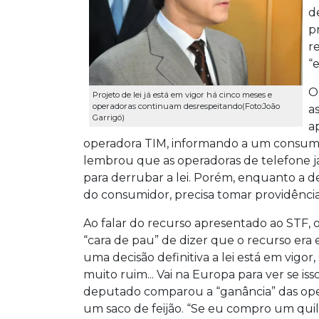
d
p
r
“
O
Projeto de lei já está em vigor há cinco meses e
operadoras continuam desrespeitando(Foto:João
a
Garrigó)
a
operadora TIM, informando a um consumido
lembrou que as operadoras de telefone j
para derrubar a lei. Porém, enquanto a de
do consumidor, precisa tomar providência
Ao falar do recurso apresentado ao STF,
“cara de pau” de dizer que o recurso era 
uma decisão definitiva a lei está em vigo
muito ruim... Vai na Europa para ver se 
deputado comparou a “ganância” das ope
um saco de feijão. “Se eu compro um quilo