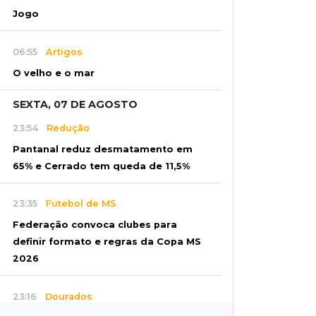
Jogo
06:55
Artigos
O velho e o mar
SEXTA, 07 DE AGOSTO
23:54
Redução
Pantanal reduz desmatamento em
65% e Cerrado tem queda de 11,5%
23:35
Futebol de MS
Federação convoca clubes para
definir formato e regras da Copa MS
2026
23:16
Dourados