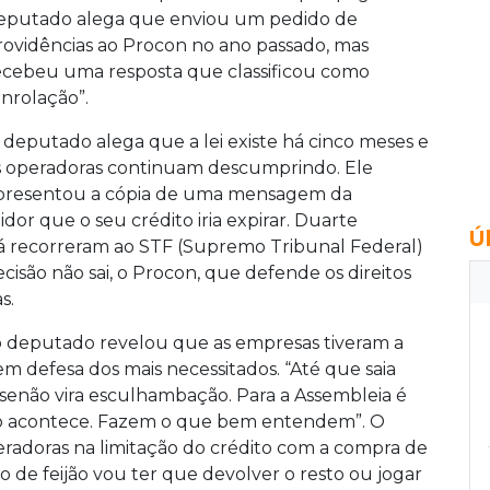
eputado alega que enviou um pedido de
rovidências ao Procon no ano passado, mas
ecebeu uma resposta que classificou como
enrolação”.
 deputado alega que a lei existe há cinco meses e
s operadoras continuam descumprindo. Ele
presentou a cópia de uma mensagem da
r que o seu crédito iria expirar. Duarte
Ú
á recorreram ao STF (Supremo Tribunal Federal)
cisão não sai, o Procon, que defende os direitos
s.
 o deputado revelou que as empresas tiveram a
em defesa dos mais necessitados. “Até que saia
r, senão vira esculhambação. Para a Assembleia é
isso acontece. Fazem o que bem entendem”. O
radoras na limitação do crédito com a compra de
 de feijão vou ter que devolver o resto ou jogar