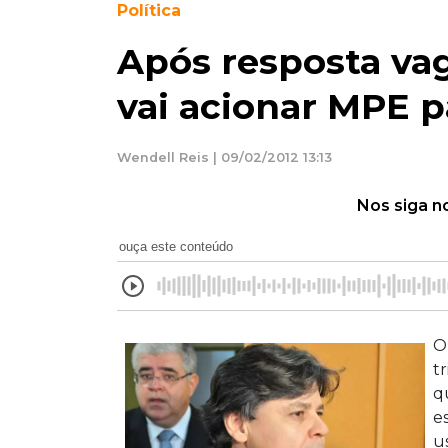
Política
Após resposta va
vai acionar MPE pa
Wendell Reis | 09/02/2012 13:13
Nos siga n
ouça este conteúdo
O
t
qu
e
u