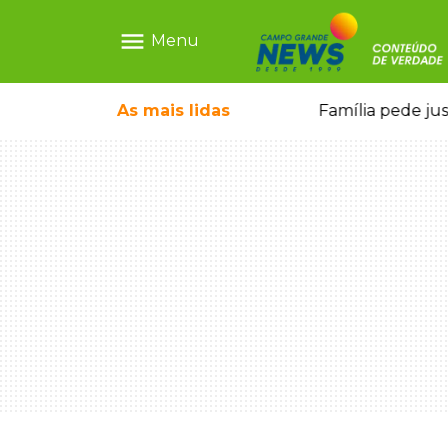
menu
Menu
o pai e morre a caminho do hospital
As mais
lidas
Família pede ju