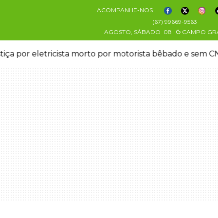
ACOMPANHE-NOS
(67) 99669-9563
AGOSTO, SÁBADO
08
CAMPO GR
stiça por eletricista morto por motorista bêbado e sem 