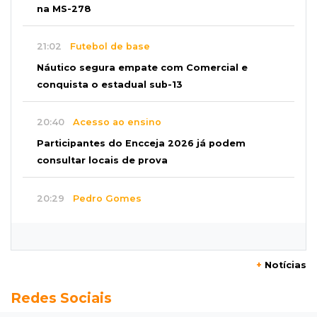
na MS-278
21:02
Futebol de base
Náutico segura empate com Comercial e
conquista o estadual sub-13
20:40
Acesso ao ensino
Participantes do Encceja 2026 já podem
consultar locais de prova
20:29
Pedro Gomes
Jovem morre baleado e suspeita envolve
disputa entre facções rivais
+
Notícias
20:01
Futebol feminino
Redes Sociais
Pantanal treina em Goiânia antes de jogo que
vale acesso inédito à Série A2