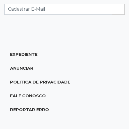
Empresária perde quase R$ 30 mil em golpe
da falsa oferta de empréstimo
10:23
Preocupação
Anvisa sobe alerta sobre testosterona sem
indicação como risco ao coração
EXPEDIENTE
10:18
Comércio exterior
Superávit comercial de MS cresce 17,8% com
ANUNCIAR
alta das exportações
POLÍTICA DE PRIVACIDADE
10:13
Arte com a escrita
Concurso de Poesias anuncia vencedores e
FALE CONOSCO
premiará os melhores no dia 20
REPORTAR ERRO
10:09
Corumbá
Com canal travado e via inundada,