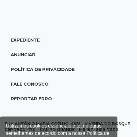
20:25
Sorte
Veja as dezenas de hoje na Mega-Sena, Quina,
Timemania e mais
EXPEDIENTE
20:06
Balcão de empregos
Semana termina com 913 vagas de trabalho
ANUNCIAR
abertas em 114 funções
POLÍTICA DE PRIVACIDADE
19:47
Festival do Sobá
Em visita à Feira Central, Riedel volta a
FALE CONOSCO
prometer apoio para revitalização
REPORTAR ERRO
19:28
Contravenção penal
STF suspende julgamento que pode definir
futuro do jogo do bicho no País
RUA ANTÔNIO MARIA COELHO, 4681 - VIVENDA DO BOSQUE
Utilizamos cookies essenciais e tecnologias
CEP 79021-170 - CAMPO GRANDE - MS (67) 3316-7200
semelhantes de acordo com a nossa Política de