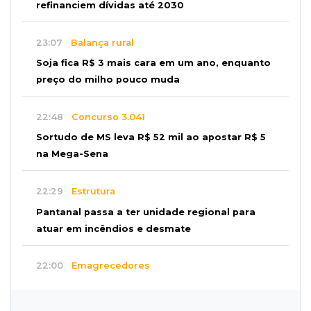
refinanciem dívidas até 2030
23:07
Balança rural
Soja fica R$ 3 mais cara em um ano, enquanto
preço do milho pouco muda
22:48
Concurso 3.041
Sortudo de MS leva R$ 52 mil ao apostar R$ 5
na Mega-Sena
22:29
Estrutura
Pantanal passa a ter unidade regional para
atuar em incêndios e desmate
22:00
Emagrecedores
MS lidera procura digital por canetas
paraguaias sem registro