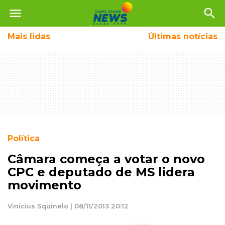
menu
search
Mais
lidas
Últimas notícias
Política
Câmara começa a votar o novo
CPC e deputado de MS lidera
movimento
Vinícius Squinelo | 08/11/2013 20:12