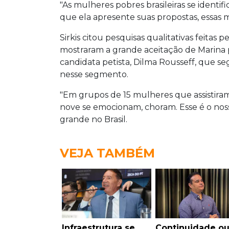
"As mulheres pobres brasileiras se ident
que ela apresente suas propostas, essas
Sirkis citou pesquisas qualitativas feita
mostraram a grande aceitação de Marina p
candidata petista, Dilma Rousseff, que s
nesse segmento.
"Em grupos de 15 mulheres que assistiram a
nove se emocionam, choram. Esse é o no
grande no Brasil.
VEJA TAMBÉM
Infraestrutura se
Continuidade o