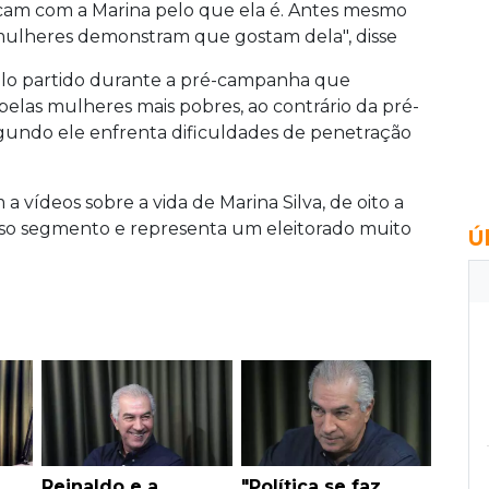
ificam com a Marina pelo que ela é. Antes mesmo
 mulheres demonstram que gostam dela", disse
s pelo partido durante a pré-campanha que
elas mulheres mais pobres, ao contrário da pré-
egundo ele enfrenta dificuldades de penetração
 vídeos sobre a vida de Marina Silva, de oito a
sso segmento e representa um eleitorado muito
Ú
u
Reinaldo e a
"Política se faz