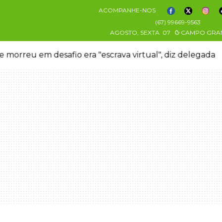
ACOMPANHE-NOS
(67) 99669-9563
AGOSTO, SEXTA
07
CAMPO GRA
 morreu em desafio era "escrava virtual", diz delegada