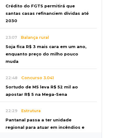
Crédito do FGTS permitirá que
santas casas refinanciem dívidas até
2030
23:07
Balança rural
Soja fica R$ 3 mais cara em um ano,
enquanto preço do milho pouco
muda
22:48
Concurso 3.041
Sortudo de MS leva R$ 52 mil ao
apostar R$ 5 na Mega-Sena
22:29
Estrutura
Pantanal passa a ter unidade
regional para atuar em incêndios e
desmate