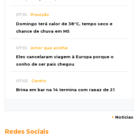
07:10
Previsão
Domingo terá calor de 38°C, tempo seco e
chance de chuva em MS
07:10
Amor que acolhe
Eles cancelaram viagem à Europa porque o
sonho de ser pais chegou
07:03
Centro
Briga em bar na 14 termina com rapaz de 21
anos morto a facada
07:01
Editorial
+
Notícias
Planos de Riedel e Fábio multiplicam
Redes Sociais
promessas, mas deixam a conta para depois