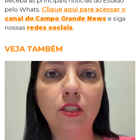
Receba as principais notícias do Estado
pelo Whats.
Clique aqui para acessar o
canal do
Campo Grande News
e siga
nossas
redes sociais
.
VEJA TAMBÉM