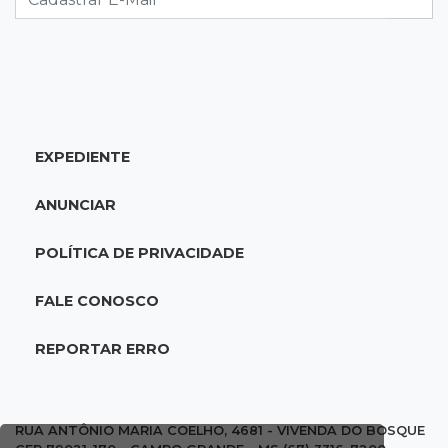
16:34
Feminicida
Polícia Civil pede ajuda para encontrar homem
que matou companheira em Rio Verde
EXPEDIENTE
16:24
Área de Preservação
Justiça condena empresário por construção
ANUNCIAR
de usina hidrelétrica ilegal em APP
POLÍTICA DE PRIVACIDADE
16:15
Sem oxigênio
Trabalhadores passam mal dentro de caixa-
FALE CONOSCO
d'água em obra do Belas Artes
REPORTAR ERRO
16:08
Regularização
Detran oferece serviços de transferência e
emissão de documentos em mega feirão
RUA ANTÔNIO MARIA COELHO, 4681 - VIVENDA DO BOSQUE