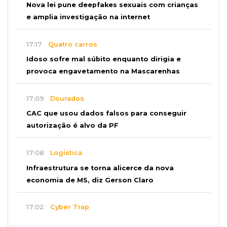
Nova lei pune deepfakes sexuais com crianças
e amplia investigação na internet
17:17
Quatro carros
Idoso sofre mal súbito enquanto dirigia e
provoca engavetamento na Mascarenhas
17:09
Dourados
CAC que usou dados falsos para conseguir
autorização é alvo da PF
17:08
Logística
Infraestrutura se torna alicerce da nova
economia de MS, diz Gerson Claro
17:02
Cyber Trap
Empresário preso por fraude bancária usava