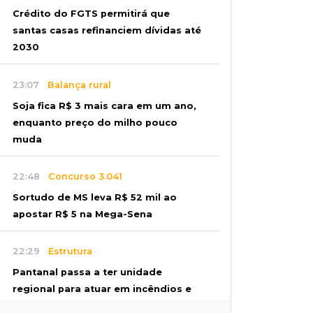
Crédito do FGTS permitirá que
santas casas refinanciem dívidas até
2030
23:07
Balança rural
Soja fica R$ 3 mais cara em um ano,
enquanto preço do milho pouco
muda
22:48
Concurso 3.041
Sortudo de MS leva R$ 52 mil ao
apostar R$ 5 na Mega-Sena
22:29
Estrutura
Pantanal passa a ter unidade
regional para atuar em incêndios e
desmate