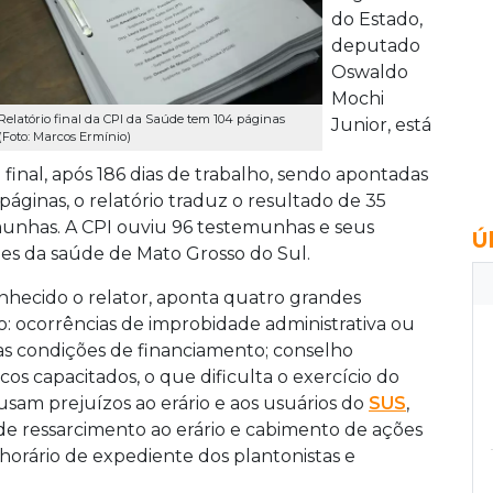
do Estado,
deputado
Oswaldo
Mochi
Relatório final da CPI da Saúde tem 104 páginas
Junior, está
(Foto: Marcos Ermínio)
inal, após 186 dias de trabalho, sendo apontadas
áginas, o relatório traduz o resultado de 35
emunhas. A CPI ouviu 96 testemunhas e seus
Ú
ades da saúde de Mato Grosso do Sul.
nhecido o relator, aponta quatro grandes
: ocorrências de improbidade administrativa ou
das condições de financiamento; conselho
os capacitados, o que dificulta o exercício do
ausam prejuízos ao erário e aos usuários do
SUS
,
 de ressarcimento ao erário e cabimento de ações
 horário de expediente dos plantonistas e