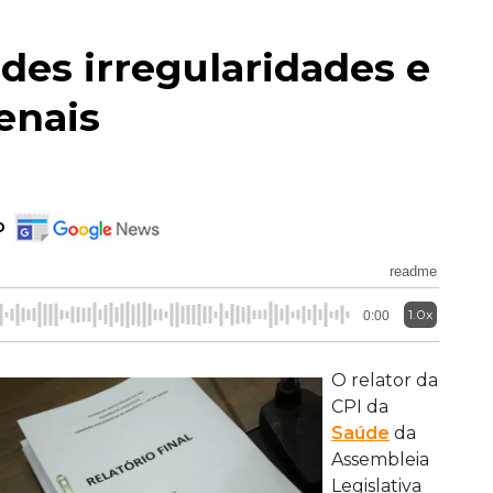
des irregularidades e
enais
o
readme
1.0x
0:00
O relator da
CPI da
Saúde
da
Assembleia
Legislativa