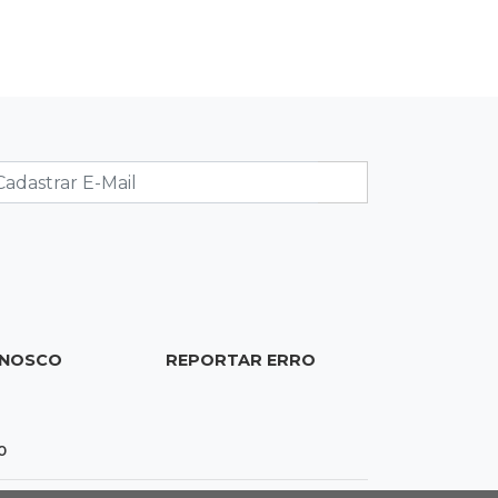
Brasil
20:44
94º caso
Foragido por roubo morre baleado
em confronto com policiais militares
20:25
Sorte
Veja as dezenas de hoje na Mega-
Sena, Quina, Timemania e mais
20:06
Balcão de empregos
Semana termina com 913 vagas de
ONOSCO
REPORTAR ERRO
trabalho abertas em 114 funções
19:47
Festival do Sobá
0
Em visita à Feira Central, Riedel volta
a prometer apoio para revitalização