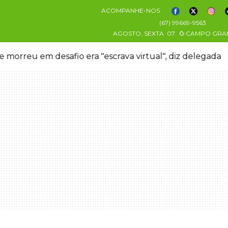
ACOMPANHE-NOS
(67) 99669-9563
AGOSTO, SEXTA
07
CAMPO GRA
 morreu em desafio era "escrava virtual", diz delegada