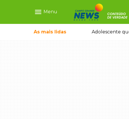
menu
Menu
rquiteto dos projetos fora do comum
As mais
lidas
Adolescente que