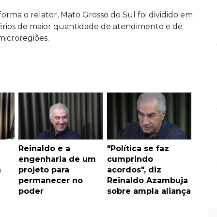
forma o relator, Mato Grosso do Sul foi dividido em
érios de maior quantidade de atendimento e de
microregiões.
u
Reinaldo e a
"Política se faz
engenharia de um
cumprindo
a
projeto para
acordos", diz
permanecer no
Reinaldo Azambuja
poder
sobre ampla aliança