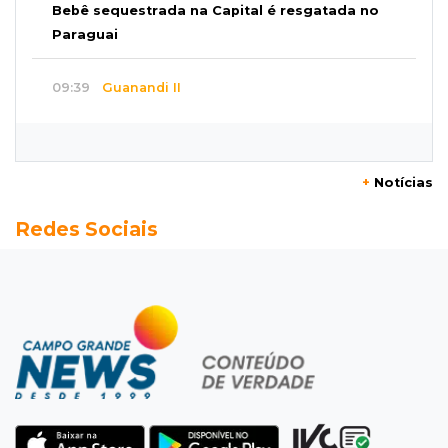
Bebê sequestrada na Capital é resgatada no
Paraguai
09:39
Guanandi II
Motorista foge após bater em caçamba e
deixar mulher ferida
+
Notícias
09:29
Entortou
Redes Sociais
Carro bate em poste e deixa casas e
comércios sem energia na Tamandaré
09:17
Parceria firmada
Federação de futebol assume manutenção de
dois estádios de Campo Grande
09:09
Terenos
Homem morre e três ficam feridos em