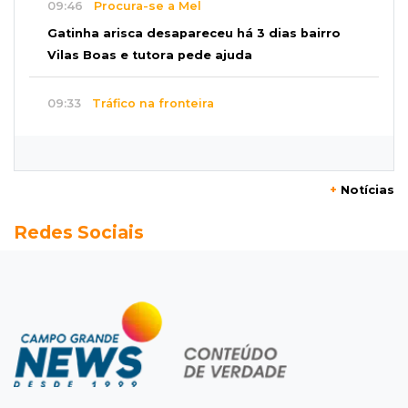
09:46
Procura-se a Mel
Gatinha arisca desapareceu há 3 dias bairro
Vilas Boas e tutora pede ajuda
09:33
Tráfico na fronteira
Juiz decreta preventiva de pai e filho flagrados
com 420 quilos de cocaína
+
Notícias
09:23
Dominguinho
Redes Sociais
Artesanato de MS entra em nova etapa da
turnê de João Gomes
09:15
Atenção
Eventos interditam ruas de Campo Grande
nesta sexta-feira
09:09
Mesmo lugar