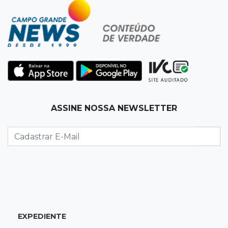
22:57
Chapadão do Sul
Homem é baleado após apontar revólver para
policiais militares
22:42
Resumão
Palmeiras e Vasco confirmam vagas nas
quartas da Copa do Brasil
ASSINE NOSSA NEWSLETTER
22:26
Eleições 2026
Eleitorado aprova teste da urna, mas diz que
colinha será "fundamental"
22:05
Sidrolândia
Briga termina com homem de 35 anos
assassinado a facadas
EXPEDIENTE