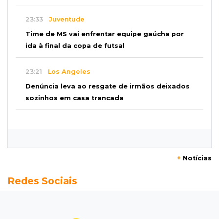
23:33
Juventude
Time de MS vai enfrentar equipe gaúcha por
ida à final da copa de futsal
23:21
Los Angeles
Denúncia leva ao resgate de irmãos deixados
sozinhos em casa trancada
23:17
Clima
Defesa Civil recomenda atenção em MS com
formação de ciclone bomba
+
Notícias
23:00
Ideb
Redes Sociais
Entre escolas com nota divulgada, 3 estaduais
lideram o Ensino Médio na Capital