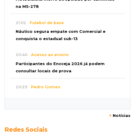
na MS-278
21:02
Futebol de base
Náutico segura empate com Comercial e
conquista o estadual sub-13
20:40
Acesso ao ensino
Participantes do Encceja 2026 já podem
consultar locais de prova
20:29
Pedro Gomes
Jovem morre baleado e suspeita envolve
disputa entre facções rivais
+
Notícias
20:01
Futebol feminino
Redes Sociais
Pantanal treina em Goiânia antes de jogo que