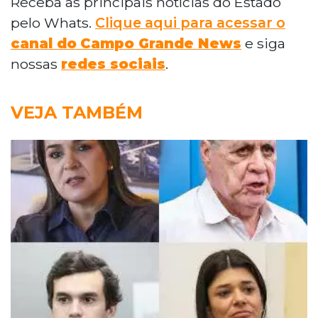
Receba as principais notícias do Estado
pelo Whats.
Clique aqui para acessar o
canal do
Campo Grande News
e siga
nossas
redes sociais
.
VEJA TAMBÉM