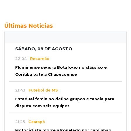
Últimas Notícias
SÁBADO, 08 DE AGOSTO
22:04
Resumão
Fluminense segura Botafogo no clássico e
Coritiba bate a Chapecoense
21:43
Futebol de MS
Estadual feminino define grupos e tabela para
disputa com seis equipes
21:25
Caarapó
Motociclista morre atropelado por caminhão