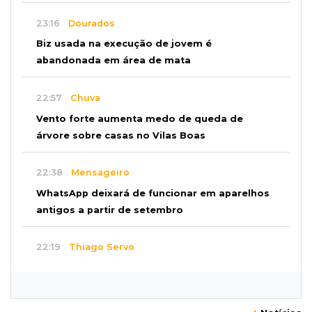
23:16
Dourados
Biz usada na execução de jovem é
abandonada em área de mata
22:57
Chuva
Vento forte aumenta medo de queda de
árvore sobre casas no Vilas Boas
22:38
Mensageiro
WhatsApp deixará de funcionar em aparelhos
antigos a partir de setembro
22:19
Thiago Servo
Sertanejo desiste de ação de R$ 12 milhões
por pagar pensão sem ser pai