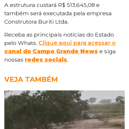
A estrutura custará R$ 513.645,08 e
também será executada pela empresa
Construtora Buriti Ltda.
Receba as principais notícias do Estado
pelo Whats.
Clique aqui para acessar o
canal do
Campo Grande News
e siga
nossas
redes sociais
.
VEJA TAMBÉM