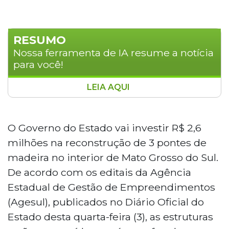
RESUMO
Nossa ferramenta de IA resume a notícia
para você!
LEIA AQUI
O Governo de Mato Grosso do Sul
investirá R$ 2,6 milhões na reconstrução
de três pontes de madeira nos municípios
O Governo do Estado vai investir R$ 2,6
de Corguinho e Rio Negro, danificadas
milhões na reconstrução de 3 pontes de
pelas enchentes de fevereiro. Em
madeira no interior de Mato Grosso do Sul.
Corguinho, duas pontes serão erguidas
De acordo com os editais da Agência
sobre o Rio Taboco, na MS-352, pelas
empresas Belter Construções e
Estadual de Gestão de Empreendimentos
Construtora Buriti. Em Rio Negro, uma
(Agesul), publicados no Diário Oficial do
ponte será construída sobre o Córrego
Estado desta quarta-feira (3), as estruturas
Santo Onofre pela Construtora Buriti.