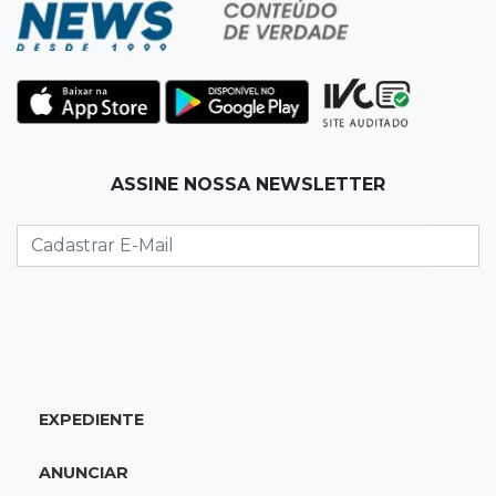
12:43
Esporte Equestre
Da fivela de campeã ao sonho internacional:
amazona de MS quer chegar ao Texas
12:32
Máquinas de Areia
ASSINE NOSSA NEWSLETTER
Empresário investigado em 2023 volta a ser
alvo por R$ 100 milhões em contratos
12:26
Clima
Defesa Civil descarta cenário extremo com
chegada de ciclone
12:12
Natureza
EXPEDIENTE
Ovos de arara-azul marcam início da
temporada reprodutiva no Pantanal
ANUNCIAR