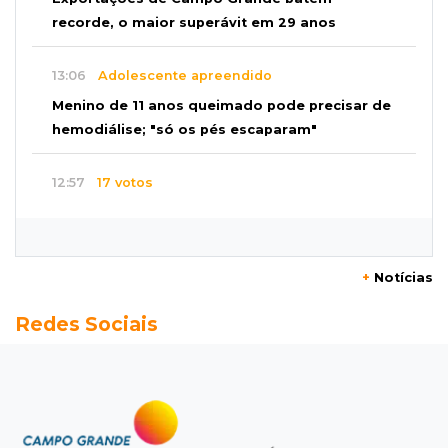
recorde, o maior superávit em 29 anos
13:06
Adolescente apreendido
Menino de 11 anos queimado pode precisar de
hemodiálise; "só os pés escaparam"
12:57
17 votos
Câmara derruba veto e garante consulta
simplificada a salários de servidores
+
Notícias
12:52
Artes
Redes Sociais
Semana cultural reúne grandes nomes da
música, teatro e dança no Teatro Prosa
12:47
Artigos
O terrorismo começa pela dignidade humana