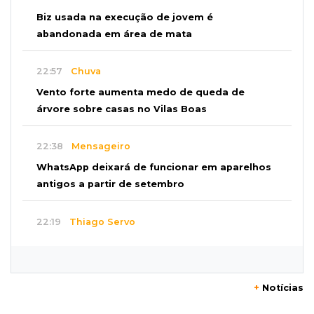
Biz usada na execução de jovem é
abandonada em área de mata
22:57
Chuva
Vento forte aumenta medo de queda de
árvore sobre casas no Vilas Boas
22:38
Mensageiro
WhatsApp deixará de funcionar em aparelhos
antigos a partir de setembro
22:19
Thiago Servo
Sertanejo desiste de ação de R$ 12 milhões
por pagar pensão sem ser pai
+
Notícias
21:50
Balcão de empregos