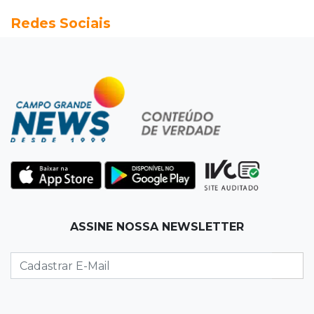
Fonte gigante fez supermercado em 1973 virar
Redes Sociais
passeio campo-grandense
07:49
Copa Pelezinho
Torneio de futsal abre 34ª edição com quatro
jogos neste sábado
07:48
Pele Vermelha, Corona, Valley...
Muita gente já passou a madrugada dentro da
imaginação de Scalise
07:45
José Marques
ASSINE NOSSA NEWSLETTER
Agosto no Bosque reúne esporte, cultura e
prêmios
07:33
Agenda
Riedel vai a Brasília para reunião no Ministério