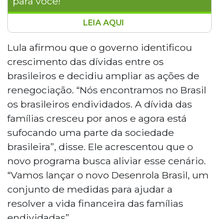
para você!
LEIA AQUI
O presidente Lula anunciou nesta quinta-
feira (30) o novo Desenrola Brasil,
Lula afirmou que o governo identificou
programa de renegociação de dívidas
crescimento das dívidas entre os
com juros de até 1,99% ao mês, descontos
brasileiros e decidiu ampliar as ações de
de 30% a 90% e possibilidade de saque
renegociação. “Nós encontramos no Brasil
de até 20% do FGTS. Quem aderir ficará
os brasileiros endividados. A dívida das
bloqueado por um ano em plataformas
de apostas. Segundo o Datafolha, dois em
famílias cresceu por anos e agora está
cada três brasileiros têm dívidas, sendo
sufocando uma parte da sociedade
cartão de crédito o principal tipo.
brasileira”, disse. Ele acrescentou que o
Detalhes serão divulgados na próxima
novo programa busca aliviar esse cenário.
semana.
“Vamos lançar o novo Desenrola Brasil, um
conjunto de medidas para ajudar a
resolver a vida financeira das famílias
endividadas”.