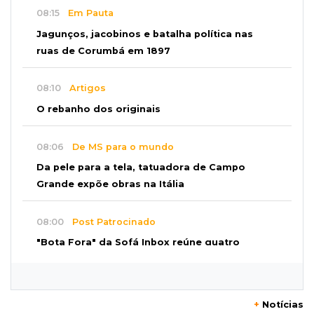
08:15
Em Pauta
Jagunços, jacobinos e batalha política nas
ruas de Corumbá em 1897
08:10
Artigos
O rebanho dos originais
08:06
De MS para o mundo
Da pele para a tela, tatuadora de Campo
Grande expõe obras na Itália
08:00
Post Patrocinado
"Bota Fora" da Sofá Inbox reúne quatro
opções com 48% de desconto
07:58
Túnel do tempo
+
Notícias