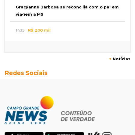
Gracyanne Barbosa se reconcilia com o pai em
viagem a MS
14:15
R$ 200 mil
Operação descobre desvio de quase 100
toneladas de soja em MS
+
Notícias
14:06
Mais moderno
Redes Sociais
Obra do novo plenário da Assembleia chega a
10% e prevê 5 gabinetes extras
13:58
Coisa de brasileiro
BC estuda bloquear ofensas e ameaças em
mensagens do Pix
13:44
MS-455