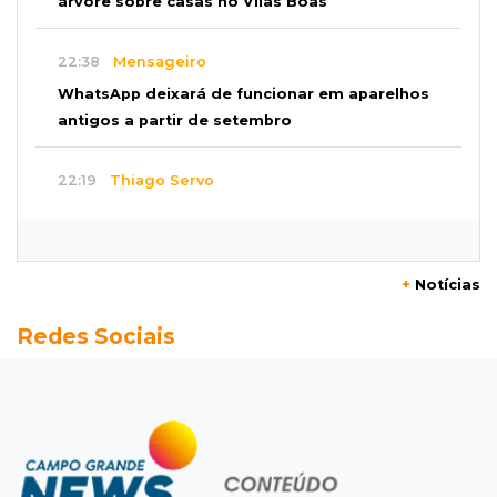
árvore sobre casas no Vilas Boas
22:38
Mensageiro
WhatsApp deixará de funcionar em aparelhos
antigos a partir de setembro
22:19
Thiago Servo
Sertanejo desiste de ação de R$ 12 milhões
por pagar pensão sem ser pai
+
Notícias
21:50
Balcão de empregos
Redes Sociais
Semana vai começar com 909 novas
oportunidades de trabalho em 114 funções
21:31
Flagrante
Motorista atinge carro parado, perde
retrovisor e foge no Jardim Antártica