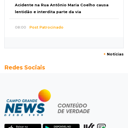
Acidente na Rua Antônio Maria Coelho causa
lentidão e interdita parte da via
08:00
Post Patrocinado
Studio Jozi Costa ajuda homens a eliminar
verrugas e pintas
+
Notícias
07:52
A um clique
Redes Sociais
Do 1º prêmio às dívidas, jogadores relatam
como o vício tomou conta da vida
07:46
Fomento
Com só 1,3% do crédito de inovação da Finep,
indústria de MS pede espaço
07:45
José Marques
TÁON: Materne reúne ciência, acolhimento e