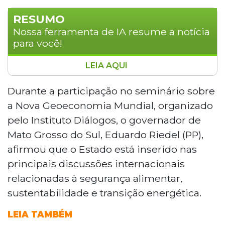
RESUMO
Nossa ferramenta de IA resume a notícia
para você!
LEIA AQUI
O governador Eduardo Riedel participou do
seminário sobre a Nova Geoeconomia Mundial,
Durante a participação no seminário sobre
em São Paulo, e afirmou que Mato Grosso do
a Nova Geoeconomia Mundial, organizado
Sul está inserido nas discussões internacionais
pelo Instituto Diálogos, o governador de
sobre segurança alimentar, sustentabilidade e
Mato Grosso do Sul, Eduardo Riedel (PP),
transição energética. Ele destacou
afirmou que o Estado está inserido nas
investimentos em educação, infraestrutura e
logística para manter a competitividade do
principais discussões internacionais
Estado e atrair investimentos. O evento foi
relacionadas à segurança alimentar,
organizado pelo Instituto Diálogos, criado pela
sustentabilidade e transição energética.
senadora Tereza Cristina.
LEIA TAMBÉM