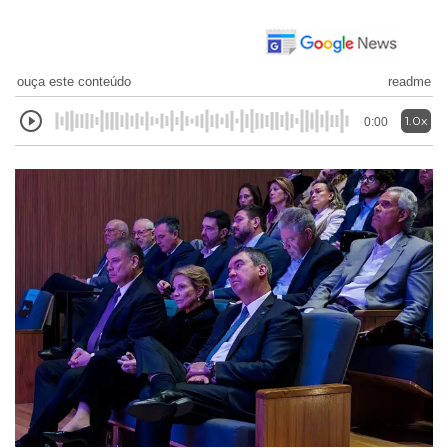
ouça este conteúdo
readme
1.0x
0:00