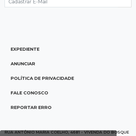
domingo de Dia dos Pais
08:30
Em Pauta
O enorme peso dos genes na obesidade
08:26
O que ficou de quem partiu
EXPEDIENTE
Com ajuda da irmã, mãe transforma sonho
que tinha com a filha em loja
ANUNCIAR
08:15
Estudo
POLÍTICA DE PRIVACIDADE
Município de MS perde 58 mil hectares e R$ 12
milhões por mês com silvicultura
FALE CONOSCO
08:03
Amambai
REPORTAR ERRO
Rapaz de 23 anos morre ao bater o carro em
poste de energia elétrica
RUA ANTÔNIO MARIA COELHO, 4681 - VIVENDA DO BOSQUE