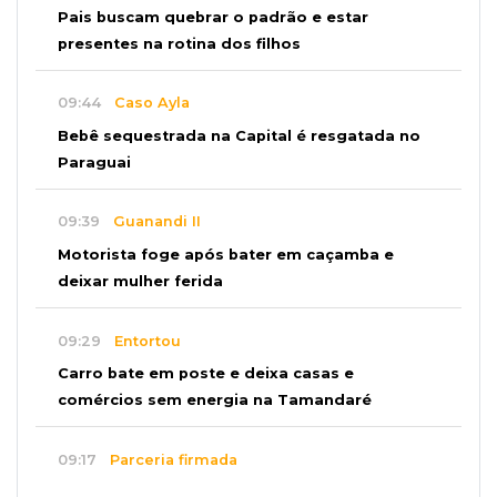
Pais buscam quebrar o padrão e estar
presentes na rotina dos filhos
09:44
Caso Ayla
Bebê sequestrada na Capital é resgatada no
Paraguai
09:39
Guanandi II
Motorista foge após bater em caçamba e
deixar mulher ferida
09:29
Entortou
Carro bate em poste e deixa casas e
comércios sem energia na Tamandaré
09:17
Parceria firmada
Federação de futebol assume manutenção de