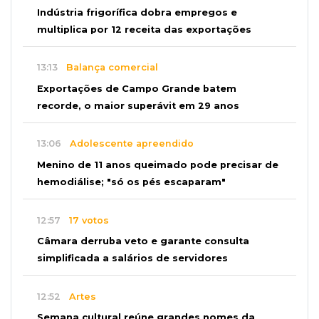
Indústria frigorífica dobra empregos e
multiplica por 12 receita das exportações
13:13
Balança comercial
Exportações de Campo Grande batem
recorde, o maior superávit em 29 anos
13:06
Adolescente apreendido
Menino de 11 anos queimado pode precisar de
hemodiálise; "só os pés escaparam"
12:57
17 votos
Câmara derruba veto e garante consulta
simplificada a salários de servidores
12:52
Artes
Semana cultural reúne grandes nomes da