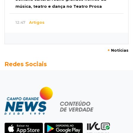
música, teatro e dança no Teatro Prosa
12:47
Artigos
O terrorismo começa pela dignidade humana
12:43
Esporte Equestre
+
Notícias
Da fivela de campeã ao sonho internacional:
Redes Sociais
amazona de MS quer chegar ao Texas
12:32
Máquinas de Areia
Empresário investigado em 2023 volta a ser
alvo por R$ 100 milhões em contratos
12:26
Clima
Defesa Civil descarta cenário extremo com
chegada de ciclone