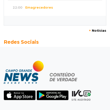
22:00
Emagrecedores
MS lidera procura digital por canetas
paraguaias sem registro
+
Notícias
21:41
Nova Alvorada do Sul
Redes Sociais
Granizo danifica telhados e plantações
durante temporal no interior
21:22
Agregado
Inter perde para o Corinthians mas avança às
quartas da Copa do Brasil
21:03
Futebol
Vitória goleia Athletico-PR por 4 a 0 e avança
às quartas da Copa do Brasil