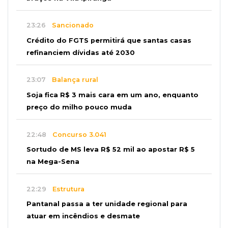
23:26
Sancionado
Crédito do FGTS permitirá que santas casas
refinanciem dívidas até 2030
23:07
Balança rural
Soja fica R$ 3 mais cara em um ano, enquanto
preço do milho pouco muda
22:48
Concurso 3.041
Sortudo de MS leva R$ 52 mil ao apostar R$ 5
na Mega-Sena
22:29
Estrutura
Pantanal passa a ter unidade regional para
atuar em incêndios e desmate