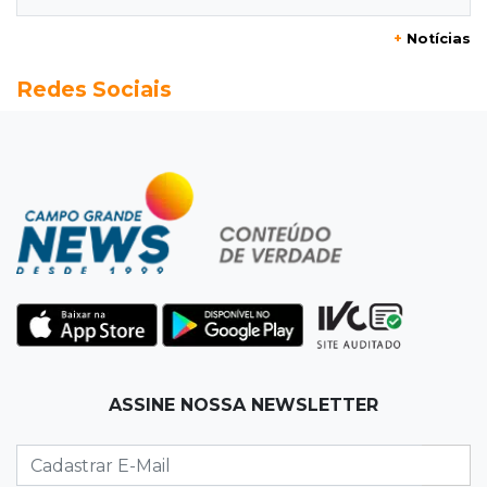
+
Notícias
13:52
Corumbá
Redes Sociais
Pantaneiro que salvou fazenda com diques
vira personagem de livro
13:34
Operação Lívia
Discord é investigado por falha na proteção
de menores após morte de adolescente
13:33
Produção artesanal
MS chega a 25 cachaças registradas e amplia
número de produtores em 67%
13:12
Fraude eletrônica
ASSINE NOSSA NEWSLETTER
Idoso tem R$ 39,7 mil retirados da conta em
transferências misteriosas