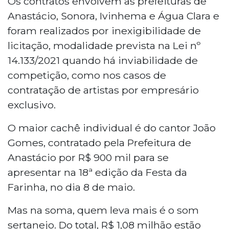
Os contratos envolvem as prefeituras de
para shows em 2026 por R$ 1,85 milhão,
Anastácio, Sonora, Ivinhema e Água Clara e
via inexigibilidade de licitação. A dupla
foram realizados por inexigibilidade de
Ícaro e Gilmar foi contratada nas duas
licitação, modalidade prevista na Lei nº
cidades por R$ 1,08 milhão. Zé Felipe
14.133/2021 quando há inviabilidade de
custará R$ 420 mil em Ivinhema e o
grupo Traia Véia, R$ 350 mil em Água
competição, como nos casos de
Clara. As apresentações ocorrem entre
contratação de artistas por empresário
julho e agosto, em festividades
exclusivo.
municipais.
O maior cachê individual é do cantor João
Gomes, contratado pela Prefeitura de
Anastácio por R$ 900 mil para se
apresentar na 18ª edição da Festa da
Farinha, no dia 8 de maio.
Mas na soma, quem leva mais é o som
sertanejo. Do total, R$ 1,08 milhão estão