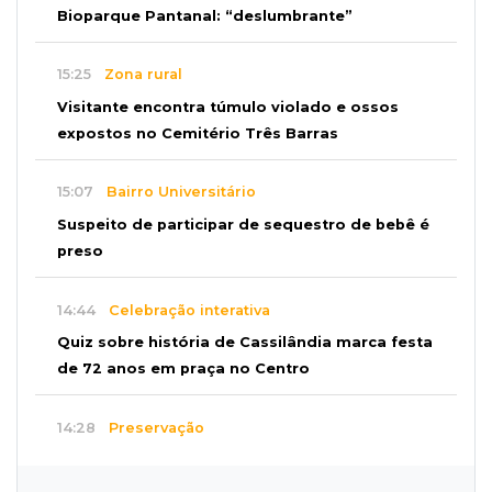
Bioparque Pantanal: “deslumbrante”
15:25
Zona rural
Visitante encontra túmulo violado e ossos
expostos no Cemitério Três Barras
15:07
Bairro Universitário
Suspeito de participar de sequestro de bebê é
preso
14:44
Celebração interativa
Quiz sobre história de Cassilândia marca festa
de 72 anos em praça no Centro
14:28
Preservação
Ladário abre consulta para criação do Parque
Natural Pérola do Pantanal