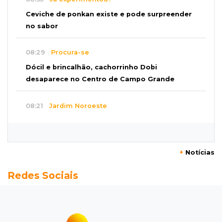
Ceviche de ponkan existe e pode surpreender
no sabor
08:29
Procura-se
Dócil e brincalhão, cachorrinho Dobi
desaparece no Centro de Campo Grande
08:21
Jardim Noroeste
Homem invade casa pela janela e abusa de
mulher dentro do quarto
+
Notícias
08:18
Pecuária
Redes Sociais
Rebanho bovino de MS encolhe em 616 mil
animais em um ano
08:10
Sabia dessa?