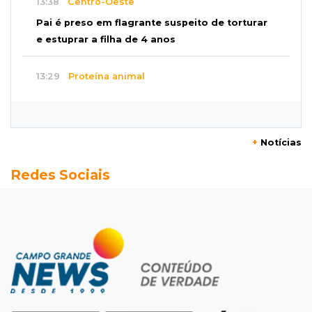
13:38
Centro-Oeste
Pai é preso em flagrante suspeito de torturar
e estuprar a filha de 4 anos
13:29
Proteína animal
Indústria frigorífica dobra empregos e
multiplica por 12 receita das exportações
+
Notícias
13:13
Balança comercial
Redes Sociais
Exportações de Campo Grande batem
recorde, o maior superávit em 29 anos
13:06
Adolescente apreendido
Menino de 11 anos queimado pode precisar de
hemodiálise; "só os pés escaparam"
12:57
17 votos