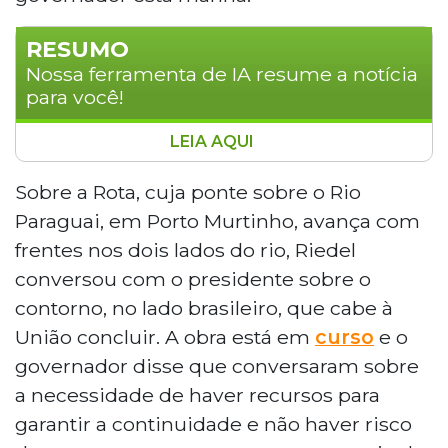
RESUMO
Nossa ferramenta de IA resume a notícia
para você!
LEIA AQUI
O governador Eduardo Riedel aproveitou
a visita do presidente Lula a Campo
Sobre a Rota, cuja ponte sobre o Rio
Grande, durante reunião da COP15, para
Paraguai, em Porto Murtinho, avança com
discutir importantes projetos de
frentes nos dois lados do rio, Riedel
infraestrutura para Mato Grosso do Sul.
conversou com o presidente sobre o
Entre os temas abordados, destacam-se
contorno, no lado brasileiro, que cabe à
a Rota Bioceânica e investimentos em
rodovias estaduais. Na pauta, foram
União concluir. A obra está em
curso
e o
discutidos o contorno da ponte sobre o
governador disse que conversaram sobre
Rio Paraguai em Porto Murtinho, um
a necessidade de haver recursos para
empréstimo internacional de US$ 200
garantir a continuidade e não haver risco
milhões para obras no Vale do Ivinhema e