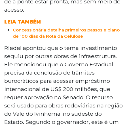
de a ponte estar pronta, mas sem meio de
a liberação de R$ 950 milhões do Banco
do Brasil para infraestrutura rodoviária.
acesso.
Também foi abordado o êxito da
concessão da Rota da Celulose, que inclui
LEIA TAMBÉM
trechos das BRs-262 e 267.
Concessionária detalha primeiros passos e plano
de 100 dias da Rota da Celulose
Riedel apontou que o tema investimento
seguiu por outras obras de infraestrutura.
Ele mencionou que o Governo Estadual
precisa da conclusão de trâmites
burocráticos para acessar empréstimo
internacional de US$ 200 milhões, que
requer aprovação no Senado. O recurso
será usado para obras rodoviárias na região
do Vale do Ivinhema, no sudeste do
Estado. Segundo o governador, este é um