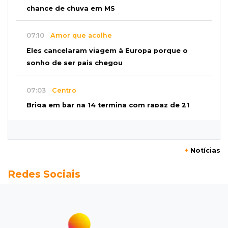
chance de chuva em MS
07:10
Amor que acolhe
Eles cancelaram viagem à Europa porque o
sonho de ser pais chegou
07:03
Centro
Briga em bar na 14 termina com rapaz de 21
anos morto a facada
07:01
Editorial
+
Notícias
Planos de Riedel e Fábio multiplicam
Redes Sociais
promessas, mas deixam a conta para depois
07:00
Agendão
Domingo é dia de Festival do Sobá e feiras em
homenagem aos pais