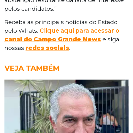
pelos candidatos.”
Receba as principais notícias do Estado
pelo Whats.
Clique aqui para acessar o
canal do
Campo Grande News
e siga
nossas
redes sociais
.
VEJA TAMBÉM