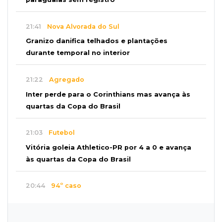
21:41
Nova Alvorada do Sul
Granizo danifica telhados e plantações
durante temporal no interior
21:22
Agregado
Inter perde para o Corinthians mas avança às
quartas da Copa do Brasil
21:03
Futebol
Vitória goleia Athletico-PR por 4 a 0 e avança
às quartas da Copa do Brasil
20:44
94º caso
Foragido por roubo morre baleado em
confronto com policiais militares