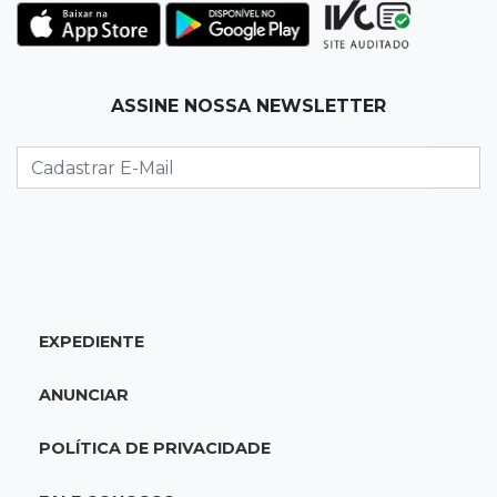
23:41
15ª Vara Cível
Pet shop vai indenizar tutor em R$ 5 mil por
vender Labrador "fake"
ASSINE NOSSA NEWSLETTER
23:33
Juventude
Time de MS vai enfrentar equipe gaúcha por
ida à final da copa de futsal
23:21
Los Angeles
Denúncia leva ao resgate de irmãos deixados
sozinhos em casa trancada
EXPEDIENTE
23:17
Clima
ANUNCIAR
Defesa Civil alerta MS por possível formação
de "ciclone bomba"
POLÍTICA DE PRIVACIDADE
23:00
Ideb