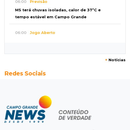
06:00
Previsão
MS terá chuvas isoladas, calor de 37ºC e
tempo estável em Campo Grande
06:00
Jogo Aberto
Na fila do banco, ex-deputado faz campanha
pra prefeitura
+
Notícias
00:00
Em Campo Grande
Redes Sociais
Técnico de carnes e resgatista são destaques
entre vagas abertas nesta 5ª
QUARTA, 05 DE AGOSTO
23:55
Vídeo
Chamas altas avançam sobre área de mata em
Chapadão do Sul