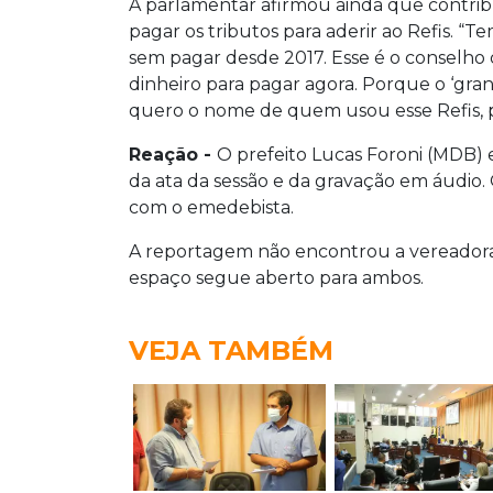
A parlamentar afirmou ainda que contribui
pagar os tributos para aderir ao Refis. “
sem pagar desde 2017. Esse é o conselh
dinheiro para pagar agora. Porque o ‘gran
quero o nome de quem usou esse Refis, po
Reação -
O prefeito Lucas Foroni (MDB) e
da ata da sessão e da gravação em áudio.
com o emedebista.
A reportagem não encontrou a vereadora 
espaço segue aberto para ambos.
VEJA TAMBÉM