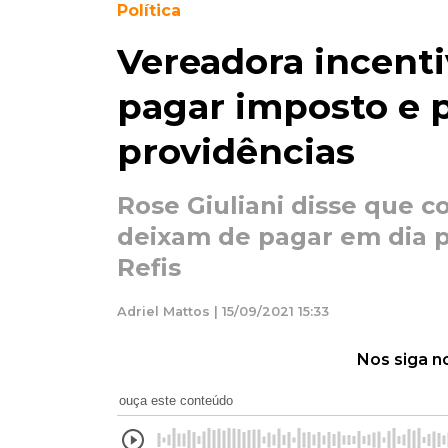
Política
Vereadora incent
pagar imposto e 
providências
Rose Giuliani disse que c
deixam de pagar em dia p
Refis
Adriel Mattos | 15/09/2021 15:33
Nos siga n
ouça este conteúdo