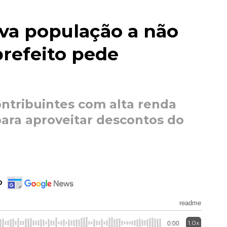
iva população a não
prefeito pede
ontribuintes com alta renda
ara aproveitar descontos do
o
readme
1.0x
0:00