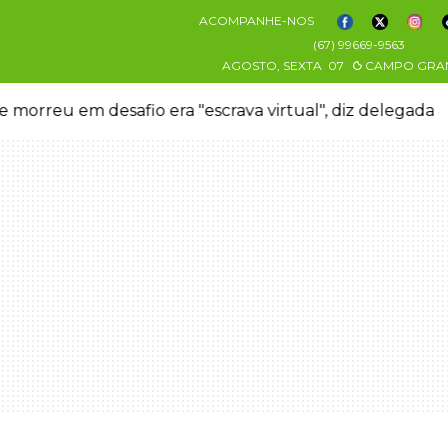
ACOMPANHE-NOS
(67) 99669-9563
AGOSTO, SEXTA
07
CAMPO GRA
 morreu em desafio era "escrava virtual", diz delegada