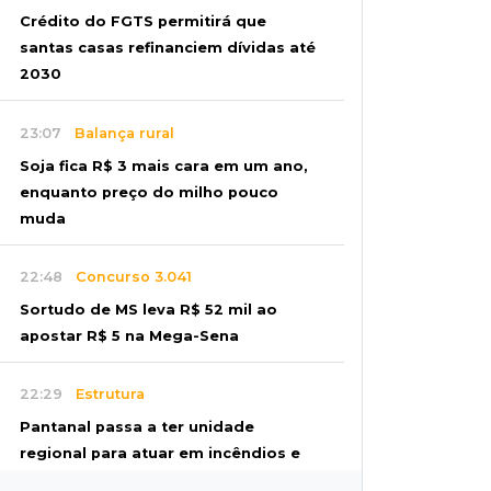
Crédito do FGTS permitirá que
santas casas refinanciem dívidas até
2030
23:07
Balança rural
Soja fica R$ 3 mais cara em um ano,
enquanto preço do milho pouco
muda
22:48
Concurso 3.041
Sortudo de MS leva R$ 52 mil ao
apostar R$ 5 na Mega-Sena
22:29
Estrutura
Pantanal passa a ter unidade
regional para atuar em incêndios e
desmate