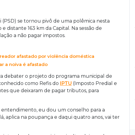
ni (PSD) se tornou pivô de uma polêmica nesta
 e distante 163 km da Capital. Na sessão de
lação a não pagar impostos.
eador afastado por violência doméstica
r a noiva é afastado
ra debater o projeto do programa municipal de
s conhecido como Refis do
IPTU
(Imposto Predial e
intes que deixaram de pagar tributos, para
eu entendimento, eu dou um conselho para a
á, aplica na poupança e daqui quatro anos, vai ter