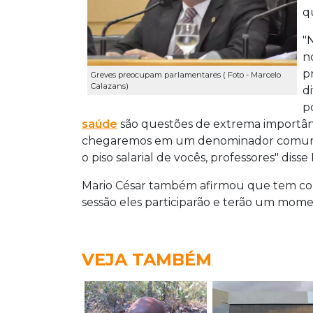
q
"
n
p
Greves preocupam parlamentares ( Foto - Marcelo
Calazans)
d
p
saúde
são questões de extrema importân
chegaremos em um denominador comum j
o piso salarial de vocês, professores" diss
Mario César também afirmou que tem co
sessão eles participarão e terão um mome
VEJA TAMBÉM