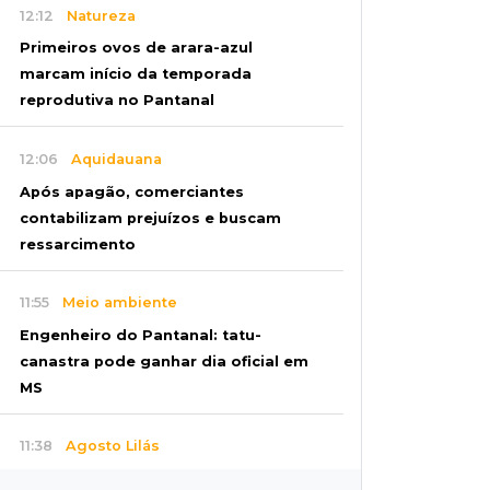
12:12
Natureza
Primeiros ovos de arara-azul
marcam início da temporada
reprodutiva no Pantanal
12:06
Aquidauana
Após apagão, comerciantes
contabilizam prejuízos e buscam
ressarcimento
11:55
Meio ambiente
Engenheiro do Pantanal: tatu-
canastra pode ganhar dia oficial em
MS
11:38
Agosto Lilás
Dupla troca a 'sofrência' por alerta