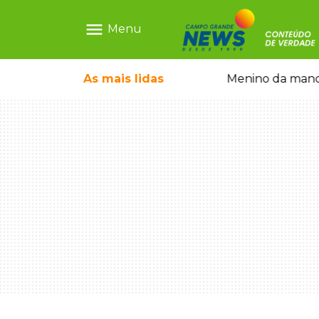
menu
Menu
ntre crianças brasileiras
As mais
lidas
Menino da mandi