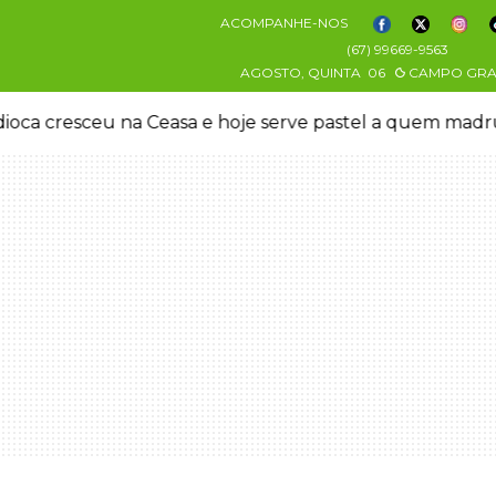
ACOMPANHE-NOS
(67) 99669-9563
AGOSTO, QUINTA
06
CAMPO GR
oca cresceu na Ceasa e hoje serve pastel a quem mad