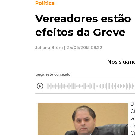
Política
Vereadores estão
efeitos da Greve
Juliana Brum | 24/06/2015 08:22
Nos siga n
ouça este conteúdo
D
C
v
d
C