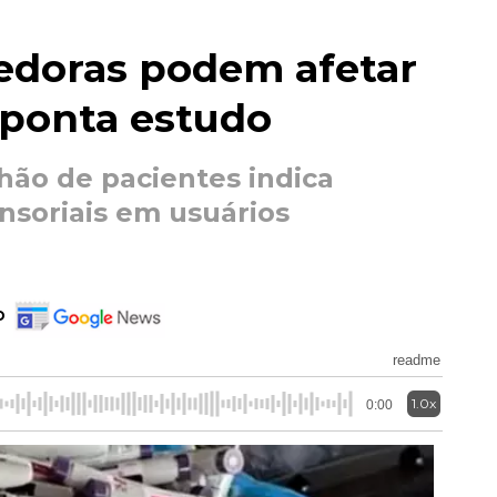
edoras podem afetar
 aponta estudo
hão de pacientes indica
nsoriais em usuários
o
readme
1.0x
0:00