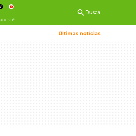
search
Busca
NDE
20º
Últimas notícias