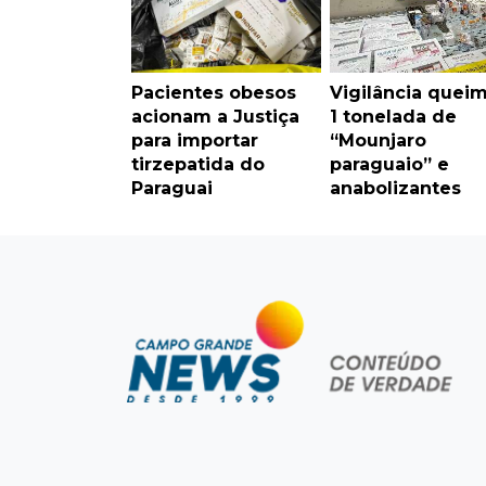
Pacientes obesos
Vigilância quei
acionam a Justiça
1 tonelada de
para importar
“Mounjaro
tirzepatida do
paraguaio” e
Paraguai
anabolizantes