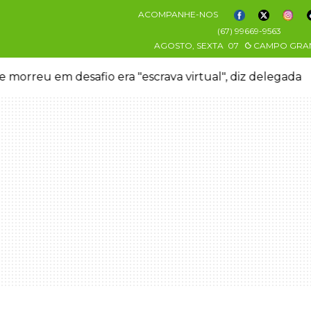
ACOMPANHE-NOS
(67) 99669-9563
AGOSTO, SEXTA
07
CAMPO GRA
 morreu em desafio era "escrava virtual", diz delegada