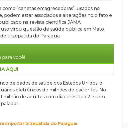
 como “canetas emagrecedoras”, usados no
, podem estar associados a alterações no olfato e
ublicado na revista científica JAMA
uso virou questão de saúde pública em Mato
de tirzepatida do Paraguai.
 para você!
IA AQUI
laryngology indica que canetas
aro, podem causar alterações no olfato e no
anco de dados de saúde dos Estados Unidos, o
lhão de adultos com diabetes tipo 2 nos EUA e
ários eletrônicos de milhões de pacientes. No
 sensoriais em usuários de GLP-1. Apesar disso,
 1 milhão de adultos com diabetes tipo 2 e sem
acientes, sendo considerados raros pelos
 paladar.
ra importar tirzepatida do Paraguai