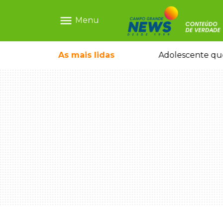
menu
Menu
pode ganhar dia oficial em MS
As mais
lidas
Adolescente que