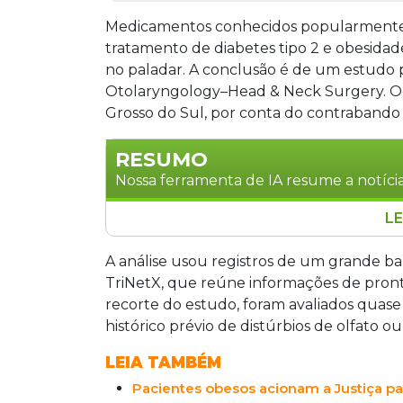
Medicamentos conhecidos popularmente
tratamento de diabetes tipo 2 e obesidade
no paladar. A conclusão é de um estudo p
Otolaryngology–Head & Neck Surgery. O 
Grosso do Sul, por conta do contrabando 
RESUMO
Nossa ferramenta de IA resume a notícia
LE
Estudo publicado na revista JAMA Oto
emagrecedoras, como Ozempic e Mounj
A análise usou registros de um grande b
paladar. A pesquisa avaliou quase 1 mi
TriNetX, que reúne informações de prontu
constatou risco 48% maior de distúrbios
recorte do estudo, foram avaliados quase
os efeitos atingem menos de 0,5% dos p
histórico prévio de distúrbios de olfato ou
autores.
LEIA TAMBÉM
Pacientes obesos acionam a Justiça pa