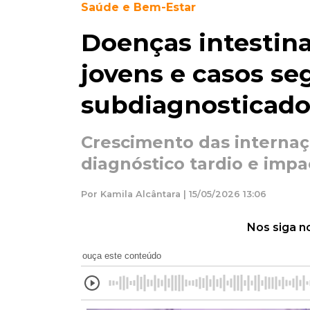
Saúde e Bem-Estar
Doenças intestin
jovens e casos s
subdiagnosticado
Crescimento das internaç
diagnóstico tardio e imp
Por Kamila Alcântara | 15/05/2026 13:06
Nos siga n
ouça este conteúdo