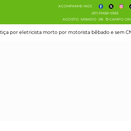
ACOMPANHE-NOS
(67) 99669-9563
AGOSTO, SÁBADO
08
CAMPO GR
stiça por eletricista morto por motorista bêbado e sem 