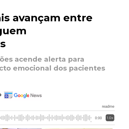
ais avançam entre
eguem
s
ões acende alerta para
acto emocional dos pacientes
o
readme
1.0x
0:00