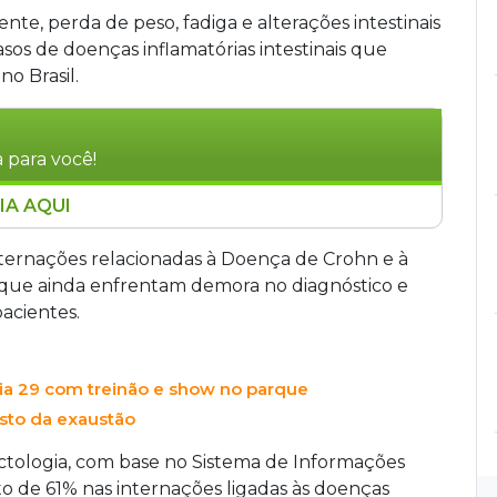
nte, perda de peso, fadiga e alterações intestinais
s de doenças inflamatórias intestinais que
o Brasil.
 para você!
IA AQUI
ntestinais cresceram 61% no Brasil entre 2015 e
e Coloproctologia. O país pode ter até 100
ternações relacionadas à Doença de Crohn e à
istas alertam que sintomas como dor abdominal
s que ainda enfrentam demora no diagnóstico e
 o diagnóstico da Doença de Crohn e da
acientes.
cológico também preocupa médicos, que
ientes.
dia 29 com treinão e show no parque
sto da exaustão
octologia, com base no Sistema de Informações
o de 61% nas internações ligadas às doenças