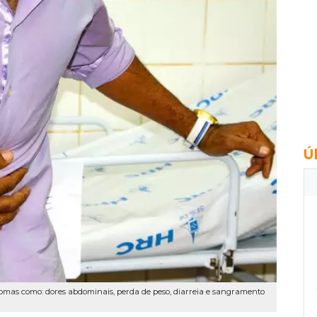
Ú
tomas como: dores abdominais, perda de peso, diarreia e sangramento