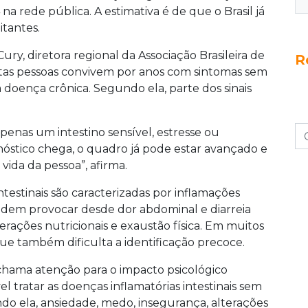
 na rede pública. A estimativa é de que o Brasil já
itantes.
ury, diretora regional da Associação Brasileira de
R
itas pessoas convivem por anos com sintomas sem
doença crônica. Segundo ela, parte dos sinais
enas um intestino sensível, estresse ou
stico chega, o quadro já pode estar avançado e
vida da pessoa”, afirma.
ntestinais são caracterizadas por inflamações
 podem provocar desde dor abdominal e diarreia
erações nutricionais e exaustão física. Em muitos
que também dificulta a identificação precoce.
 chama atenção para o impacto psicológico
l tratar as doenças inflamatórias intestinais sem
ndo ela, ansiedade, medo, insegurança, alterações