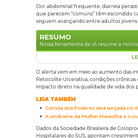
Dor abdominal frequente, diarreia persiste
que parecem “comuns” têm escondido caso
seguem avançando entre adultos jovens n
RESUMO
Nossa ferramenta de IA resume a notícia
LE
Internações por doenças inflamatórias i
2024, segundo a Sociedade Brasileira d
O alerta vem em meio ao aumento das in
casos por 100 mil habitantes. Especial
Retocolite Ulcerativa, condições crônica
e diarreia são banalizados, retardando
impacto direto na qualidade de vida dos p
Retocolite Ulcerativa. O impacto psi
LEIA TAMBÉM
defendem tratamento integral dos pac
Corrida dos Poderes será lançada no 
A síndrome da Mulher Maravilha e o cu
Dados da Sociedade Brasileira de Colopr
Hospitalares do SUS, apontam cresciment