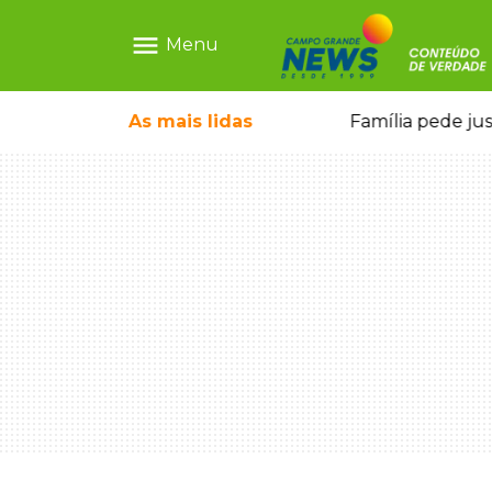
menu
Menu
ia ligada a laboratório ilegal
As mais
lidas
Família pede ju