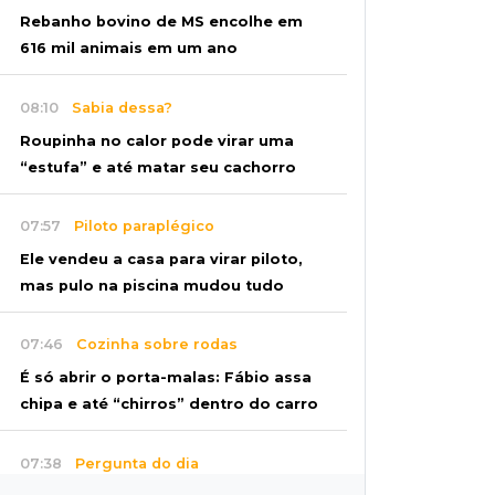
Rebanho bovino de MS encolhe em
616 mil animais em um ano
08:10
Sabia dessa?
Roupinha no calor pode virar uma
“estufa” e até matar seu cachorro
07:57
Piloto paraplégico
Ele vendeu a casa para virar piloto,
mas pulo na piscina mudou tudo
07:46
Cozinha sobre rodas
É só abrir o porta-malas: Fábio assa
chipa e até “chirros” dentro do carro
07:38
Pergunta do dia