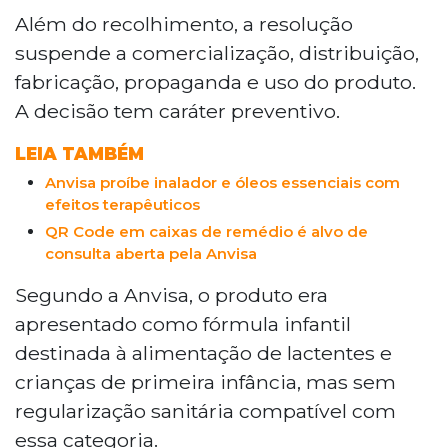
todos os lotes da Fórmula Infantil da
Além do recolhimento, a resolução
marca Essentia Pharma, fabricada pela
suspende a comercialização, distribuição,
HKM Farmácia de Manipulação Ltda.,
fabricação, propaganda e uso do produto.
suspendendo sua comercialização,
A decisão tem caráter preventivo.
distribuição e fabricação. O produto era
apresentado como fórmula infantil sem
LEIA TAMBÉM
regularização sanitária adequada e sem
Anvisa proíbe inalador e óleos essenciais com
comprovação de segurança, qualidade
efeitos terapêuticos
microbiológica e adequação nutricional, o
QR Code em caixas de remédio é alvo de
que poderia induzir consumidores ao erro.
consulta aberta pela Anvisa
Segundo a Anvisa, o produto era
apresentado como fórmula infantil
destinada à alimentação de lactentes e
crianças de primeira infância, mas sem
regularização sanitária compatível com
essa categoria.