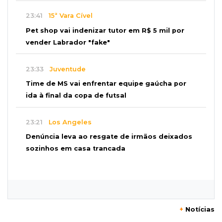
23:41
15ª Vara Cível
Pet shop vai indenizar tutor em R$ 5 mil por
vender Labrador "fake"
23:33
Juventude
Time de MS vai enfrentar equipe gaúcha por
ida à final da copa de futsal
23:21
Los Angeles
Denúncia leva ao resgate de irmãos deixados
sozinhos em casa trancada
23:17
Clima
Defesa Civil recomenda atenção em MS com
formação de ciclone bomba
+
Notícias