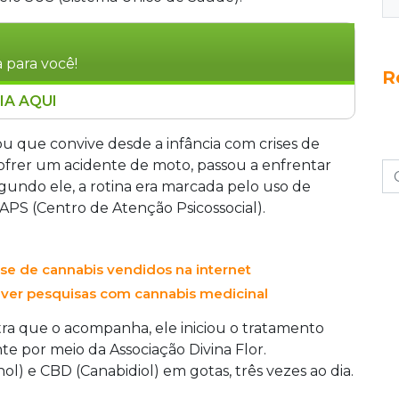
 para você!
R
IA AQUI
a Municipal de Campo Grande debateu os
o a tratamentos à base de cannabis pelo SUS. O
 que convive desde a infância com crises de
jeto de lei que cria o Programa Municipal de
 sofrer um acidente de moto, passou a enfrentar
gratuito mediante prescrição médica.
undo ele, a rotina era marcada pelo uso de
 acesso, mas alertaram para a necessidade de
APS (Centro de Atenção Psicossocial).
terapêutica.
se de cannabis vendidos na internet
lver pesquisas com cannabis medicinal
atra que o acompanha, ele iniciou o tratamento
e por meio da Associação Divina Flor.
ol) e CBD (Canabidiol) em gotas, três vezes ao dia.