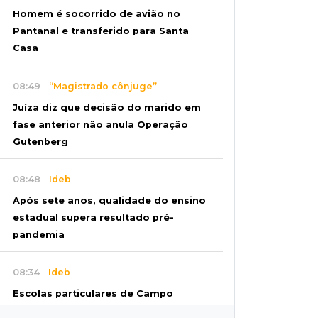
Homem é socorrido de avião no
Pantanal e transferido para Santa
Casa
08:49
“Magistrado cônjuge”
Juíza diz que decisão do marido em
fase anterior não anula Operação
Gutenberg
08:48
Ideb
Após sete anos, qualidade do ensino
estadual supera resultado pré-
pandemia
08:34
Ideb
Escolas particulares de Campo
Grande têm notas entre 5,5 e 8,3