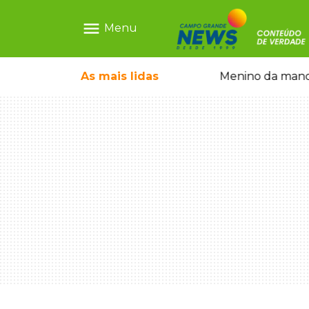
menu
Menu
ãe que não reconhece o filho queimado
As mais
lidas
Menino da mandi