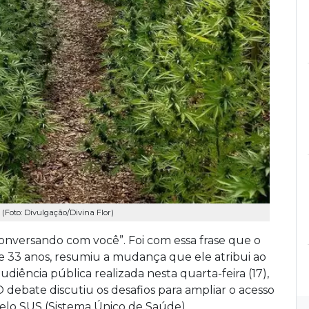
(Foto: Divulgação/Divina Flor)
conversando com você”. Foi com essa frase que o
 33 anos, resumiu a mudança que ele atribui ao
iência pública realizada nesta quarta-feira (17),
debate discutiu os desafios para ampliar o acesso
pelo SUS (Sistema Único de Saúde).