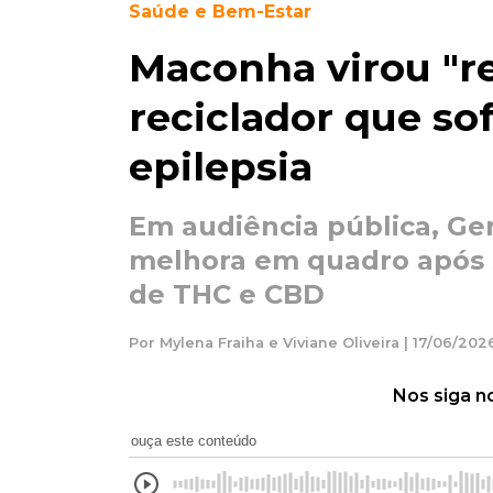
Saúde e Bem-Estar
Maconha virou "r
reciclador que so
epilepsia
Em audiência pública, Ge
melhora em quadro após 
de THC e CBD
Por Mylena Fraiha e Viviane Oliveira | 17/06/2026 
Nos siga n
ouça este conteúdo