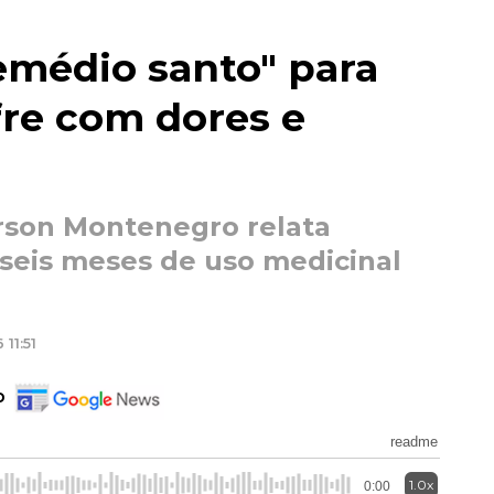
emédio santo" para
fre com dores e
rson Montenegro relata
seis meses de uso medicinal
11:51
o
readme
1.0x
0:00