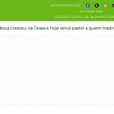
ACOMPANHE-NOS
(67) 99669-9563
AGOSTO, QUINTA
06
CAMPO GR
oca cresceu na Ceasa e hoje serve pastel a quem mad