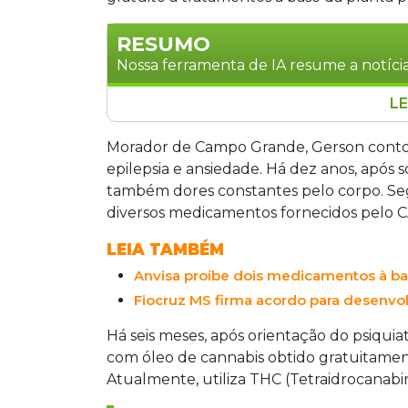
RESUMO
Nossa ferramenta de IA resume a notícia
LE
Audiência pública realizada na Câmar
desafios para ampliar o acesso gratuit
Morador de Campo Grande, Gerson contou
vereador Jean Ferreira apresentou pro
epilepsia e ansiedade. Há dez anos, após
Cannabis Medicinal, com fornecimento 
também dores constantes pelo corpo. Seg
Especialistas defenderam ampliação do
diversos medicamentos fornecidos pelo C
respaldo científico em cada indicação 
LEIA TAMBÉM
Anvisa proíbe dois medicamentos à ba
Fiocruz MS firma acordo para desenvo
Há seis meses, após orientação do psiqui
com óleo de cannabis obtido gratuitament
Atualmente, utiliza THC (Tetraidrocanabin