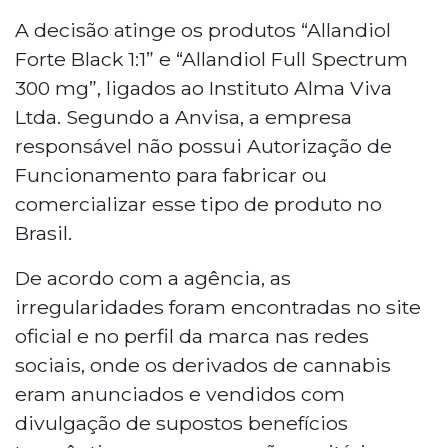
A Anvisa proibiu nesta segunda-feira (11) a
comercialização e divulgação de dois
A decisão atinge os produtos “Allandiol
produtos de cannabis da marca Allandiol
Forte Black 1:1” e “Allandiol Full Spectrum
por irregularidades sanitárias. Os itens
300 mg”, ligados ao Instituto Alma Viva
"Allandiol Forte Black 1:1" e "Allandiol Full
Ltda. Segundo a Anvisa, a empresa
Spectrum 300 mg", do Instituto Alma Viva
responsável não possui Autorização de
Ltda, eram vendidos sem autorização. A
agência também suspendeu o
Funcionamento para fabricar ou
medicamento Kefazol 1g após
comercializar esse tipo de produto no
recolhimento voluntário por falhas na
Brasil.
embalagem. As medidas foram
publicadas no Diário Oficial.
De acordo com a agência, as
irregularidades foram encontradas no site
oficial e no perfil da marca nas redes
sociais, onde os derivados de cannabis
eram anunciados e vendidos com
divulgação de supostos benefícios