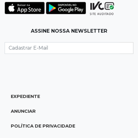
22:00
Emagrecedores
MS lidera procura digital por canetas
paraguaias sem registro
ASSINE NOSSA NEWSLETTER
21:41
Nova Alvorada do Sul
Granizo danifica telhados e plantações
durante temporal no interior
21:22
Agregado
Inter perde para o Corinthians mas avança às
quartas da Copa do Brasil
EXPEDIENTE
21:03
Futebol
ANUNCIAR
Vitória goleia Athletico-PR por 4 a 0 e avança
às quartas da Copa do Brasil
POLÍTICA DE PRIVACIDADE
20:44
94º caso