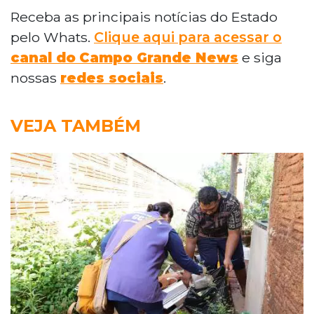
Receba as principais notícias do Estado
pelo Whats.
Clique aqui para acessar o
canal do
Campo Grande News
e siga
nossas
redes sociais
.
VEJA TAMBÉM