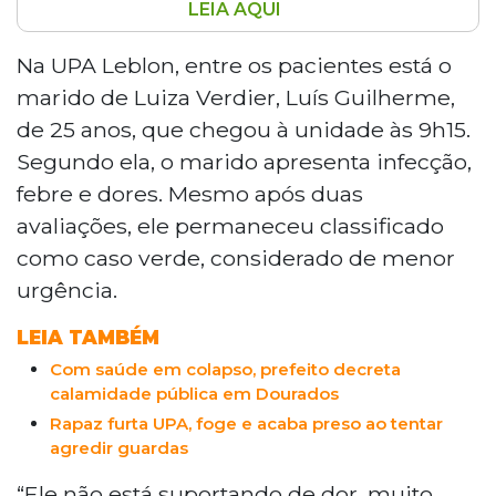
LEIA AQUI
UPAs de Campo Grande registram longas
filas e horas de espera nesta segunda-
Na UPA Leblon, entre os pacientes está o
feira (20), véspera de feriado. Pacientes
marido de Luiza Verdier, Luís Guilherme,
relatam demoras de até sete horas por
de 25 anos, que chegou à unidade às 9h15.
atendimento nas unidades do Leblon,
Segundo ela, o marido apresenta infecção,
Universitária e Moreninhas. Entre os
febre e dores. Mesmo após duas
afetados estão um jovem com infecção e
febre, um idoso com gripe e labirintite e
avaliações, ele permaneceu classificado
uma criança com feridas pelo corpo. A
como caso verde, considerado de menor
Prefeitura informou que as unidades
urgência.
funcionam normalmente, mas não
respondeu sobre os atrasos.
LEIA TAMBÉM
Com saúde em colapso, prefeito decreta
calamidade pública em Dourados
Rapaz furta UPA, foge e acaba preso ao tentar
agredir guardas
“Ele não está suportando de dor, muito