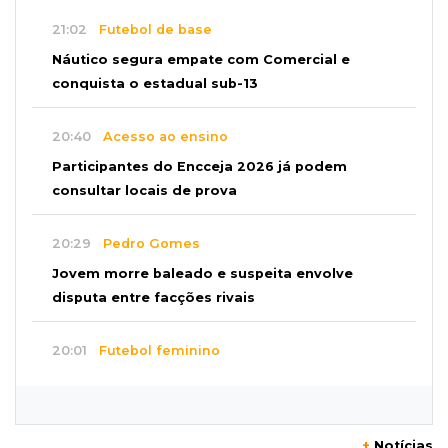
21:02
Futebol de base
Náutico segura empate com Comercial e
conquista o estadual sub-13
20:40
Acesso ao ensino
Participantes do Encceja 2026 já podem
consultar locais de prova
20:29
Pedro Gomes
Jovem morre baleado e suspeita envolve
disputa entre facções rivais
20:01
Futebol feminino
Pantanal treina em Goiânia antes de jogo que
vale acesso inédito à Série A2
+
Notícias