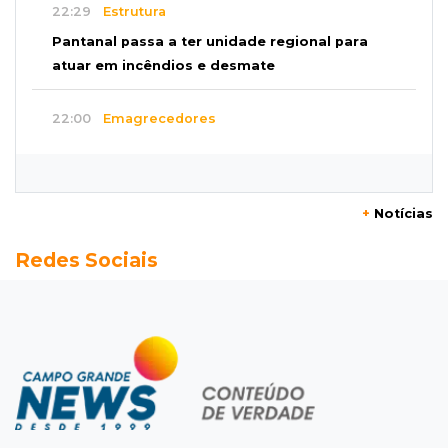
22:29
Estrutura
Pantanal passa a ter unidade regional para
atuar em incêndios e desmate
22:00
Emagrecedores
MS lidera procura digital por canetas
paraguaias sem registro
+
Notícias
21:41
Nova Alvorada do Sul
Redes Sociais
Granizo danifica telhados e plantações
durante temporal no interior
21:22
Agregado
Inter perde para o Corinthians mas avança às
quartas da Copa do Brasil
21:03
Futebol