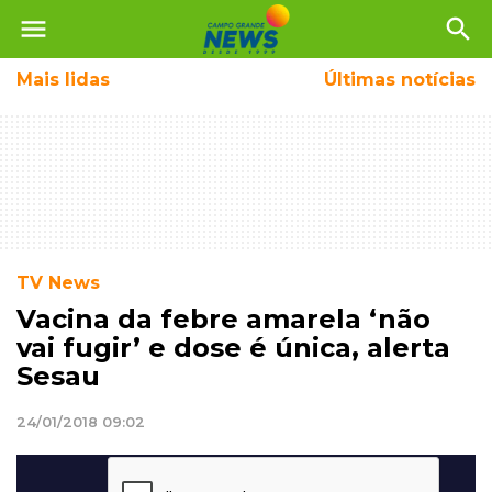
menu
search
Mais
lidas
Últimas notícias
TV News
Vacina da febre amarela ‘não
vai fugir’ e dose é única, alerta
Sesau
24/01/2018 09:02