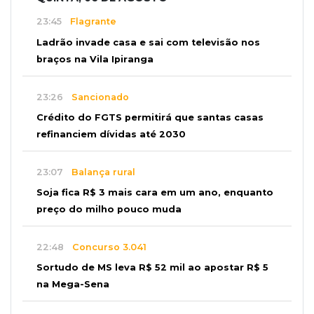
23:45
Flagrante
Ladrão invade casa e sai com televisão nos
braços na Vila Ipiranga
23:26
Sancionado
Crédito do FGTS permitirá que santas casas
refinanciem dívidas até 2030
23:07
Balança rural
Soja fica R$ 3 mais cara em um ano, enquanto
preço do milho pouco muda
22:48
Concurso 3.041
Sortudo de MS leva R$ 52 mil ao apostar R$ 5
na Mega-Sena