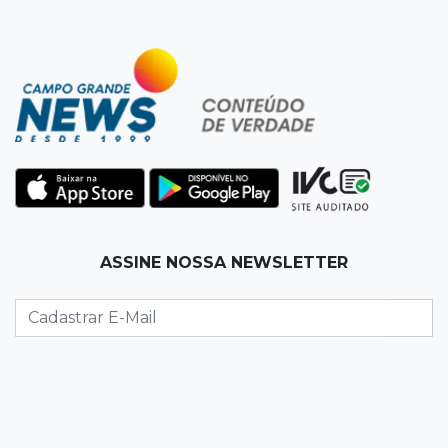
08:30
Em Pauta
O enorme peso dos genes na obesidade
08:26
O que ficou de quem partiu
Com ajuda da irmã, mãe transforma sonho
que tinha com a filha em loja
08:15
Estudo
ASSINE NOSSA NEWSLETTER
Município de MS perde 58 mil hectares e R$ 12
milhões por mês com silvicultura
08:03
Amambai
Rapaz de 23 anos morre ao bater o carro em
poste de energia elétrica