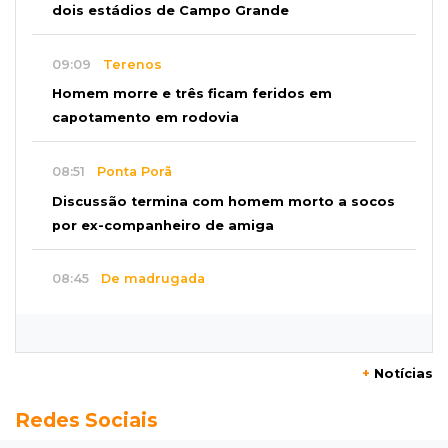
dois estádios de Campo Grande
09:09
Terenos
Homem morre e três ficam feridos em
capotamento em rodovia
08:51
Ponta Porã
Discussão termina com homem morto a socos
por ex-companheiro de amiga
08:45
De madrugada
Após briga, casa pega fogo duas vezes em
condomínio do Nova Lima
+
Notícias
08:37
Agendão de partidas
Redes Sociais
Rodada do Brasileirão tem 6 jogos neste
domingo de Dia dos Pais