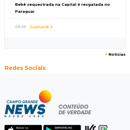
Bebê sequestrada na Capital é resgatada no
Paraguai
09:39
Guanandi II
Motorista foge após bater em caçamba e
deixar mulher ferida
+
Notícias
09:29
Entortou
Redes Sociais
Carro bate em poste e deixa casas e
comércios sem energia na Tamandaré
09:17
Parceria firmada
Federação de futebol assume manutenção de
dois estádios de Campo Grande
09:09
Terenos
Homem morre e três ficam feridos em