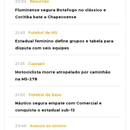
22:04
Resumão
Fluminense segura Botafogo no clássico e
Coritiba bate a Chapecoense
21:43
Futebol de MS
Estadual feminino define grupos e tabela para
disputa com seis equipes
21:25
Caarapó
Motociclista morre atropelado por caminhão
na MS-278
21:02
Futebol de base
Náutico segura empate com Comercial e
conquista o estadual sub-13
20:40
Acesso ao ensino