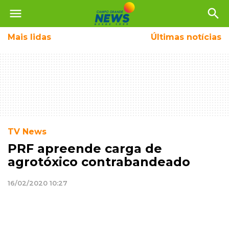
menu
search
Mais
lidas
Últimas notícias
TV News
PRF apreende carga de
agrotóxico contrabandeado
16/02/2020 10:27