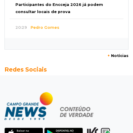
Participantes do Encceja 2026 já podem
consultar locais de prova
20:29
Pedro Gomes
Jovem morre baleado e suspeita envolve
disputa entre facções rivais
+
Notícias
20:01
Futebol feminino
Redes Sociais
Pantanal treina em Goiânia antes de jogo que
vale acesso inédito à Série A2
19:44
Campeonato Brasileiro
Remo busca empate com Atlético-MG e segue
na zona de rebaixamento
19:27
Caso Ayla
Defesa diz que preso suspeito de sequestro