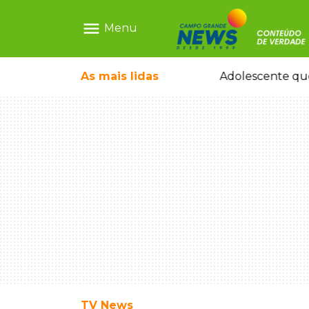
menu
Menu
pode ganhar dia oficial em MS
As mais
lidas
Adolescente que
TV News