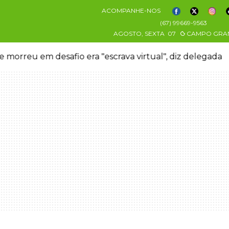
ACOMPANHE-NOS
(67) 99669-9563
AGOSTO, SEXTA
07
CAMPO GRA
 morreu em desafio era "escrava virtual", diz delegada