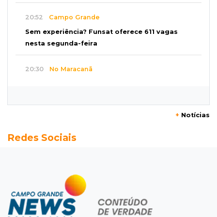
20:52
Campo Grande
Sem experiência? Funsat oferece 611 vagas
nesta segunda-feira
20:30
No Maracanã
Flamengo vence Vitória por 2 a 0 e encurta
distância para o líder
+
Notícias
20:13
Empregos
Redes Sociais
Seleções em MS têm salários de até R$ 8,2 mil;
veja oportunidades
19:50
Jardim Itatiaia
Vigia é amarrado durante roubo de carro e
dois caminhões em pátio