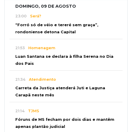
DOMINGO, 09 DE AGOSTO
23:00
Será?
“Forró só de véio e tereré sem graça”,
rondoniense detona Capital
21:53
Homenagem
Luan Santana se declara à filha Serena no Dia
dos Pais
21:34
Atendimento
Carreta da Justiça atenderá Juti e Laguna
Carapã neste mês
21:14
TJMS
Fóruns de MS fecham por dois dias e mantêm
apenas plantão judicial