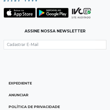
19:35
Bragança Paulista
Corinthians vence Bragantino por 2 a 0 e sobe
para 7º no Brasileirão
19:12
Na Vila Belmiro
ASSINE NOSSA NEWSLETTER
Athletico vence Santos por 2 a 0 e mantém 3º
lugar no Brasileirão
18:51
Oportunidades
UEMS está com seleções para professores
com salários de até R$ 10,2 mil
EXPEDIENTE
18:33
Em 2022
Homem que ajudou a sequestrar bebê matou
ANUNCIAR
adolescente atropelada no Amazonas
POLÍTICA DE PRIVACIDADE
18:15
Nubank Parque