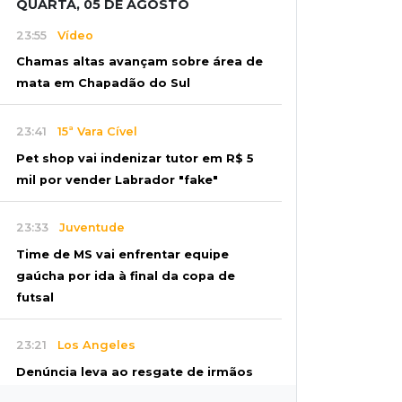
QUARTA, 05 DE AGOSTO
23:55
Vídeo
Chamas altas avançam sobre área de
mata em Chapadão do Sul
23:41
15ª Vara Cível
Pet shop vai indenizar tutor em R$ 5
mil por vender Labrador "fake"
23:33
Juventude
Time de MS vai enfrentar equipe
gaúcha por ida à final da copa de
futsal
23:21
Los Angeles
Denúncia leva ao resgate de irmãos
deixados sozinhos em casa trancada