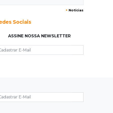
+
Notícias
23:17
Clima
Defesa Civil recomenda atenção em
edes Sociais
MS com formação de ciclone bomba
ASSINE NOSSA NEWSLETTER
23:00
Ideb
Entre escolas com nota divulgada, 3
estaduais lideram o Ensino Médio na
Capital
22:57
Chapadão do Sul
Homem é baleado após apontar
revólver para policiais militares
22:42
Resumão
Palmeiras e Vasco confirmam vagas
nas quartas da Copa do Brasil