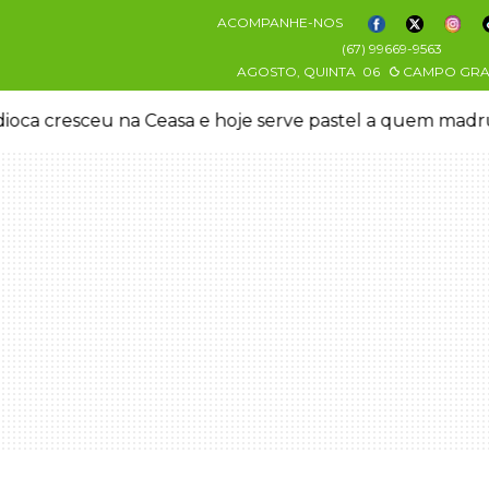
ACOMPANHE-NOS
(67) 99669-9563
AGOSTO, QUINTA
06
CAMPO GR
oca cresceu na Ceasa e hoje serve pastel a quem mad