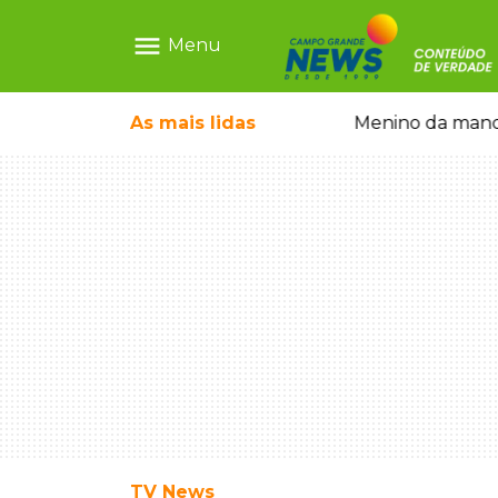
menu
Menu
com show gratuito na Feira Central
As mais
lidas
Menino da mandi
TV News