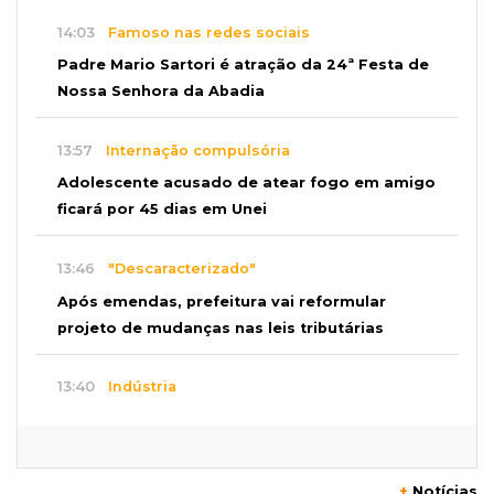
14:03
Famoso nas redes sociais
Padre Mario Sartori é atração da 24ª Festa de
Nossa Senhora da Abadia
13:57
Internação compulsória
Adolescente acusado de atear fogo em amigo
ficará por 45 dias em Unei
13:46
"Descaracterizado"
Após emendas, prefeitura vai reformular
projeto de mudanças nas leis tributárias
13:40
Indústria
Mineração ganha força, gera mais empregos e
impulsiona exportações de MS
+
Notícias