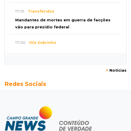
17:01
Transferidos
Mandantes de mortes em guerra de facções
vão para presídio federal
17:00
Vila Sobrinho
Uno capota e Gol invade terreno em acidente
próximo à Praça do Papa
+
Notícias
16:52
De estimação
Redes Sociais
Pet shop é recorrente na venda de cães "fake"
e até de animais doentes
16:47
Adoção especial
Cachorrinho que perdeu um olho espera por
novo lar no CCZ