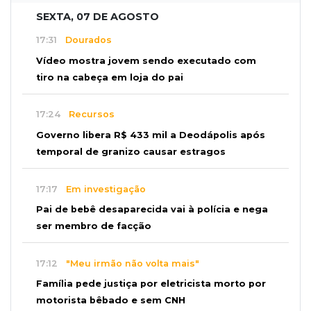
SEXTA, 07 DE AGOSTO
17:31
Dourados
Vídeo mostra jovem sendo executado com
tiro na cabeça em loja do pai
17:24
Recursos
Governo libera R$ 433 mil a Deodápolis após
temporal de granizo causar estragos
17:17
Em investigação
Pai de bebê desaparecida vai à polícia e nega
ser membro de facção
17:12
"Meu irmão não volta mais"
Família pede justiça por eletricista morto por
motorista bêbado e sem CNH