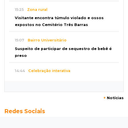
15:25
Zona rural
Visitante encontra túmulo violado e ossos
expostos no Cemitério Três Barras
15:07
Bairro Universitário
Suspeito de participar de sequestro de bebê é
preso
14:44
Celebração interativa
Quiz sobre história de Cassilândia marca festa
de 72 anos em praça no Centro
+
Notícias
14:28
Preservação
Redes Sociais
Ladário abre consulta para criação do Parque
Natural Pérola do Pantanal