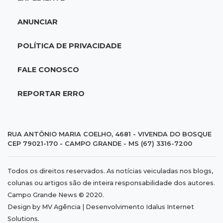
O crescimento descontrolado das big techs
ANUNCIAR
12:55
Ventania
POLÍTICA DE PRIVACIDADE
Árvore cai, bloqueia avenida e deixa comércio
sem energia em Campo Grande
FALE CONOSCO
12:34
Fogo e fumaça
REPORTAR ERRO
"Foi mal": mulher coloca fogo em terreno e
causa incêndio no Santo Amaro
RUA ANTÔNIO MARIA COELHO, 4681 - VIVENDA DO BOSQUE
CEP 79021-170 - CAMPO GRANDE - MS (67) 3316-7200
12:10
Direito
Inteligência Artificial avança na advocacia e
Todos os direitos reservados. As notícias veiculadas nos blogs,
encurta tarefas administrativas
colunas ou artigos são de inteira responsabilidade dos autores.
Campo Grande News © 2020.
12:08
Decisão judicial
Design by MV Agência | Desenvolvimento
Idalus Internet
Justiça manda tirar canil e proíbe treino do
Solutions
.