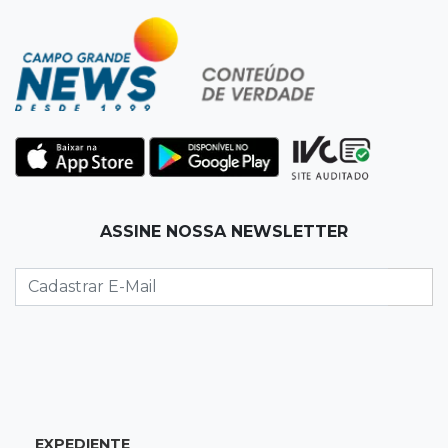
13:52
Corumbá
Pantaneiro que salvou fazenda com diques
vira personagem de livro
13:34
Operação Lívia
Discord é investigado por falha na proteção
de menores após morte de adolescente
13:33
Produção artesanal
ASSINE NOSSA NEWSLETTER
MS chega a 25 cachaças registradas e amplia
número de produtores em 67%
13:12
Fraude eletrônica
Idoso tem R$ 39,7 mil retirados da conta em
transferências misteriosas
EXPEDIENTE
13:00
Artigos