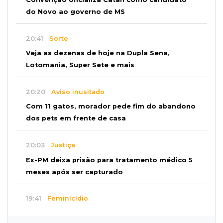
do Novo ao governo de MS
20:41
Sorte
Veja as dezenas de hoje na Dupla Sena,
Lotomania, Super Sete e mais
20:20
Aviso inusitado
Com 11 gatos, morador pede fim do abandono
dos pets em frente de casa
20:03
Justiça
Ex-PM deixa prisão para tratamento médico 5
meses após ser capturado
19:41
Feminicídio
Júri condena a 25 anos homem que atropelou