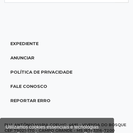
18:02
Ideb
Ensino Fundamental melhora em Campo
Grande, Dourados e Corumbá
EXPEDIENTE
17:51
Arsenal Oculto
Preso em operação da PF no ano passado
ANUNCIAR
volta a ser alvo por comércio de armas
POLÍTICA DE PRIVACIDADE
17:42
Bonito
Justiça manda periciar obra construída perto
FALE CONOSCO
da Gruta do Lago Azul
REPORTAR ERRO
17:42
Fronteira
PRF encontra 420 kg de cocaína em fundo
falso e prende pai e filho
RUA ANTÔNIO MARIA COELHO, 4681 - VIVENDA DO BOSQUE
Utilizamos cookies essenciais e tecnologias
CEP 79021-170 - CAMPO GRANDE - MS (67) 3316-7200