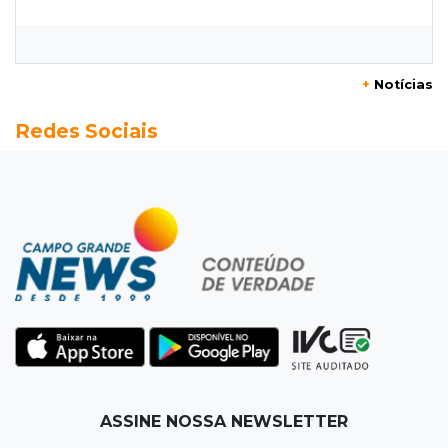
nunca teve nome
11:48
Nova Alvorada do Sul
+
Notícias
Vereadora é acusada de insinuar em vídeo
Redes Sociais
que prefeito agride mulheres
11:31
Paradeiro incerto
Mãe narra emboscada e diz ter sido amarrada
antes de bebê desaparecer
11:28
Audiência de custódia
Juiz manda soltar motorista bêbado envolvido
em acidente que matou eletricista
11:19
Successione
ASSINE NOSSA NEWSLETTER
Preso há quase 1 semana, ex-deputado Neno
Razuk tenta liberdade no STJ