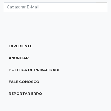
11:07
Novo cenário
Acrissul atribui queda do rebanho em MS a
ciclo pecuário e uso da terra
11:00
Let it Rip
EXPEDIENTE
Esquece de farmar aura: campeonato de
Beyblade agita Campo Grande
ANUNCIAR
10:56
Crime internacional
POLÍTICA DE PRIVACIDADE
Boliviano morto pelo Bope era "figurão" do
tráfico de cocaína
FALE CONOSCO
10:45
Economia verde
REPORTAR ERRO
MS já tem projetos em mercado de carbono
que pode movimentar R$ 2,36 bilhões