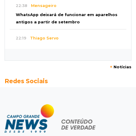
22:38
Mensageiro
WhatsApp deixará de funcionar em aparelhos
antigos a partir de setembro
22:19
Thiago Servo
Sertanejo desiste de ação de R$ 12 milhões
por pagar pensão sem ser pai
+
Notícias
21:50
Balcão de empregos
Redes Sociais
Semana vai começar com 909 novas
oportunidades de trabalho em 114 funções
21:31
Flagrante
Motorista atinge carro parado, perde
retrovisor e foge no Jardim Antártica
21:12
Entrevista