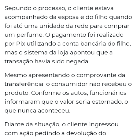
pela 1ª Vara Cível de Campo Grande a
Segundo o processo, o cliente estava
pagar R$ 5 mil por danos morais e
acompanhado da esposa e do filho quando
devolver R$ 61,91 a um consumidor que
foi até uma unidade da rede para comprar
pagou por um perfume via Pix, mas não
um perfume. O pagamento foi realizado
recebeu o produto. A empresa alegou
por Pix utilizando a conta bancária do filho,
que a transação foi concluída e
repassada à franquia, porém o juiz
mas o sistema da loja apontou que a
Giuliano Máximo Martins reconheceu
transação havia sido negada.
falha no serviço e responsabilidade
solidária na cadeia de fornecimento.
Mesmo apresentando o comprovante da
transferência, o consumidor não recebeu o
produto. Conforme os autos, funcionários
informaram que o valor seria estornado, o
que nunca aconteceu.
Diante da situação, o cliente ingressou
com ação pedindo a devolução do