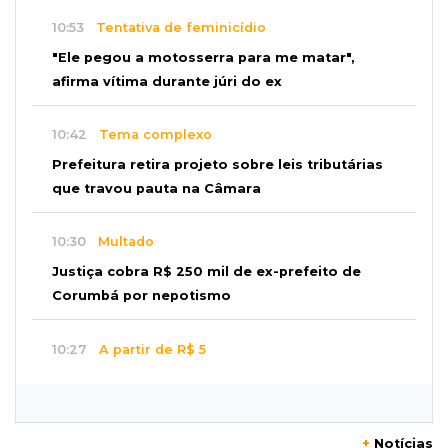
10:53
Tentativa de feminicídio
"Ele pegou a motosserra para me matar",
afirma vítima durante júri do ex
10:42
Tema complexo
Prefeitura retira projeto sobre leis tributárias
que travou pauta na Câmara
10:30
Multado
Justiça cobra R$ 250 mil de ex-prefeito de
Corumbá por nepotismo
10:27
A partir de R$ 5
Feira de louças abre com fila e peças que
fazem sucesso no TikTok
+
Notícias