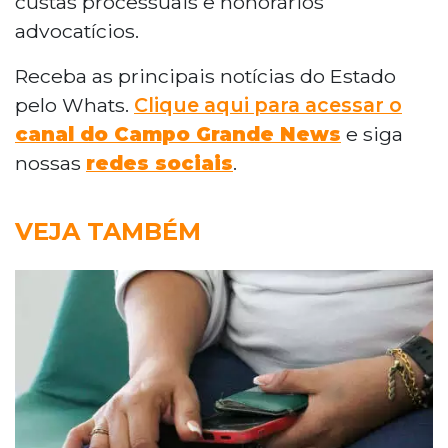
custas processuais e honorários
advocatícios.
Receba as principais notícias do Estado
pelo Whats.
Clique aqui para acessar o
canal do Campo Grande News
e siga
nossas
redes sociais
.
VEJA TAMBÉM